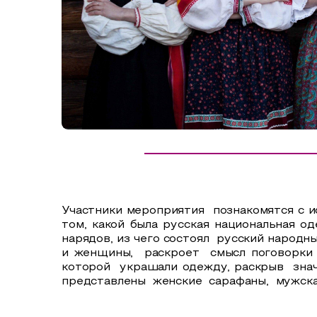
Сельский туризм
СУВЕНИРЫ
Аудио маршруты
НАЦИОНАЛЬНЫЙ ТУРИСТСКИЙ МАРШРУТ
Автотуризм
Образовательный туризм
Аттестованные экскурсоводы
Маршруты от экскурсоводов
Все маршруты
Участники мероприятия познакомятся с ис
Доступная среда
том, какой была русская национальная о
нарядов, из чего состоял русский народ
и женщины, раскроет смысл поговорки "
которой украшали одежду, раскрыв знач
представлены женские сарафаны, мужская