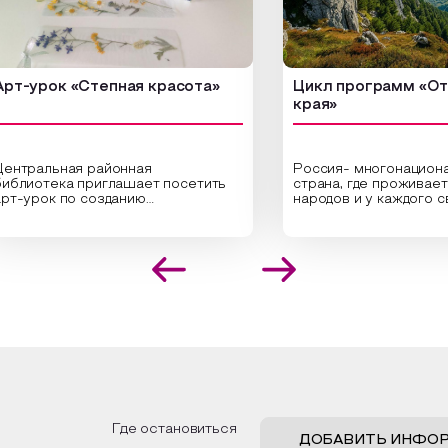
рок «Степная красота»
Цикл программ «От края
края»
льная районная
Россия- многонациональная
тека приглашает посетить
страна, где проживает боле
ок по созданию
народов и у каждого своя
альных композиций из
уникальная национальная ку
нных трав и цветов.
На мероприятии участники
листы научат технике
совершат путешествие по
ожения растений в рамке
необъятной стране, посетят
здания эстетически
Сибири, дальнего Востока, У
кательной картины, которую
Кавказа, где познакомятся 
дадите с помощью рамки,
культурными и архитектурн
й бумаги и высушенных
достопримечательностями, 
ий. Эко-картина дополнит
интересные факты о национ
ер и будет напоминать о
традициях, праздниках, обряд
 степных просторах.
которые связаны с природой
религией; устном народном
жим смастерить также
творчестве, в котором отр
ные закладки для книг,
история возникновения наро
зуя ламинатор и прозрачную
быт и праздники.
Где остановиться
. Внутри закладки поместим
ДОБАВИТЬ ИНФО