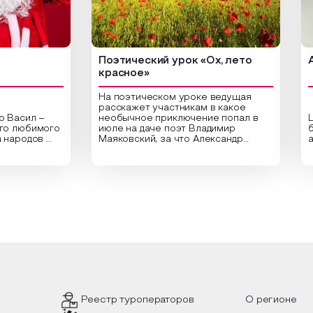
Поэтический урок «Ох, лето
Арт-у
красное»
На поэтическом уроке ведущая
расскажет участникам в какое
л –
необычное приключение попал в
Центра
бимого
июле на даче поэт Владимир
библио
дов
Маяковский, за что Александр
арт-ур
Сергеевич Пушкин не любил это
оригин
здник
время года и почему месяц июль
высуше
тники
считают макушкой лета. Прочитав
Специа
ельные
стихотворения о лете
распол
дника,
Федора Тютчева, Владимира
для со
од в
Маяковского, Александра
привле
е
Твардовского и других известных
вы соз
 и
поэтов, участники смогут найти
плотно
ответы не только на эти
растен
акой
вопросы, но прочувствовать как в
интерь
л, как
каждой строчке заложено тепло и
летних
ах
восхищение самому теплому и
чные
яркому времени года.
Предло
уникаль
исполь
Реестр туроператоров
О регионе
пленку