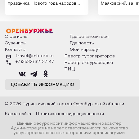
праздника Нового года народов
Маяковский, за ч
России. Традиции и обычаи,
Сергеевич Пушки
которыми отмечают этот праздник
время года и поч
интересны и уникальны. Участники
считают макушкой
мероприятия узнают удивительные
стихотворения о 
факты из истории этого праздника,
Федора Тютчева,
о том, как встречают новый год в
Маяковского, Але
разных уголках страны, какие
Твардовского и д
О регионе
Где остановиться
обряды совершают на удачу и
поэтов, участники
Сувениры
Где поесть
благополучие, в чем схожи и
ответы не только
Контакты
Мой маршрут
различаются традиции. Кто такой
вопросы, но проч
Дед Мороз и откуда он пришел, как
каждой строчке з
travel@mb-orb.ru
Реестр туроператоров
его называют в разных уголках
восхищение само
+7 (3532) 32-37-47
Реестр эксурсоводов
страны и как появились елочные
яркому времени г
игрушки.
ТИЦ
ДОБАВИТЬ ИНФОРМАЦИЮ
© 2026 Туристический портал Оренбургской области
Карта сайта
Политика конфиденциальности
Данный ресурс носит информационный характер.
Администрация не несет ответственности за качество
услуг, предоставленных сторонними организациями.