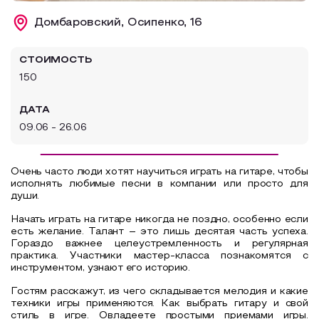
Образовательный туризм
Домбаровский, Осипенко, 16
Аттестованные экскурсоводы
СТОИМОСТЬ
Маршруты от экскурсоводов
150
Все маршруты
ДАТА
Доступная среда
09.06 - 26.06
Очень часто люди хотят научиться играть на гитаре, чтобы
исполнять любимые песни в компании или просто для
души.
Начать играть на гитаре никогда не поздно, особенно если
есть желание. Талант – это лишь десятая часть успеха.
Гораздо важнее целеустремленность и регулярная
практика. Участники мастер-класса познакомятся с
инструментом, узнают его историю.
Гостям расскажут, из чего складывается мелодия и какие
техники игры применяются. Как выбрать гитару и свой
стиль в игре. Овладеете простыми приемами игры.