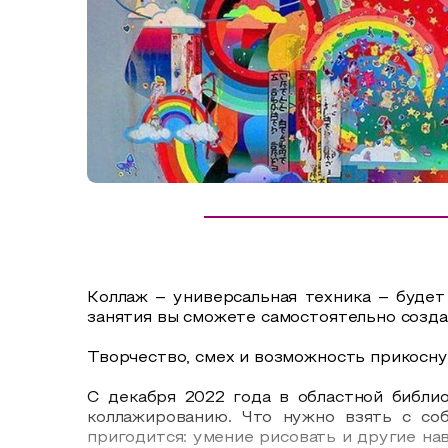
Сельский туризм
СУВЕНИРЫ
Аудио маршруты
НАЦИОНАЛЬНЫЙ ТУРИСТСКИЙ МАРШРУТ
Автотуризм
Образовательный туризм
Аттестованные экскурсоводы
Маршруты от экскурсоводов
Все маршруты
Коллаж – универсальная техника – будет
Доступная среда
занятия вы сможете самостоятельно созда
Творчество, смех и возможность прикосну
С декабря 2022 года в областной библи
коллажированию. Что нужно взять с соб
пригодится: умение рисовать и другие на