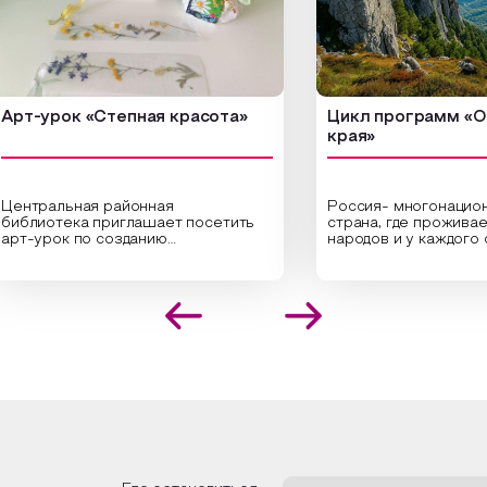
-урок «Степная красота»
Цикл программ «От кр
края»
ральная районная
Россия- многонациональн
иотека приглашает посетить
страна, где проживает бо
урок по созданию
народов и у каждого своя
инальных композиций из
уникальная национальная 
шенных трав и цветов.
На мероприятии участник
иалисты научат технике
совершат путешествие 
оложения растений в рамке
необъятной стране, посет
создания эстетически
Сибири, дальнего Востока,
лекательной картины, которую
Кавказа, где познакомятс
оздадите с помощью рамки,
культурными и архитекту
ной бумаги и высушенных
достопримечательностями
ений. Эко-картина дополнит
интересные факты о наци
рьер и будет напоминать о
традициях, праздниках, об
их степных просторах.
которые связаны с приро
религией; устном народн
ложим смастерить также
творчестве, в котором о
альные закладки для книг,
история возникновения на
льзуя ламинатор и прозрачную
быт и праздники.