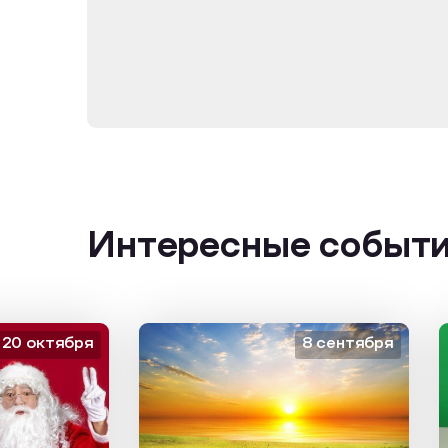
Интересные событ
октября
8 сентября