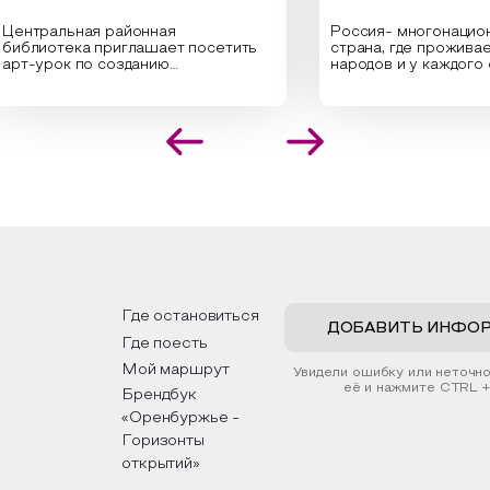
ральная районная
Россия- многонациональн
иотека приглашает посетить
страна, где проживает бо
урок по созданию
народов и у каждого своя
инальных композиций из
уникальная национальная 
шенных трав и цветов.
На мероприятии участник
иалисты научат технике
совершат путешествие 
оложения растений в рамке
необъятной стране, посет
создания эстетически
Сибири, дальнего Востока,
лекательной картины, которую
Кавказа, где познакомятс
оздадите с помощью рамки,
культурными и архитекту
ной бумаги и высушенных
достопримечательностями
ений. Эко-картина дополнит
интересные факты о наци
рьер и будет напоминать о
традициях, праздниках, об
их степных просторах.
которые связаны с приро
религией; устном народн
ложим смастерить также
творчестве, в котором о
альные закладки для книг,
история возникновения на
льзуя ламинатор и прозрачную
быт и праздники.
Где остановиться
ку. Внутри закладки поместим
ДОБАВИТЬ ИНФО
Где поесть
шенные растения, красиво
мив ее логотипом библиотеки
Мой маршрут
Увидели ошибку или неточн
нтой.
её и нажмите CTRL +
Брендбук
«Оренбуржье -
Горизонты
открытий»