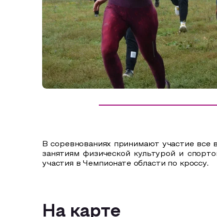
Сельский туризм
СУВЕНИРЫ
Аудио маршруты
НАЦИОНАЛЬНЫЙ ТУРИСТСКИЙ МАРШРУТ
Автотуризм
Образовательный туризм
Аттестованные экскурсоводы
Маршруты от экскурсоводов
Все маршруты
В соревнованиях принимают участие все 
Доступная среда
занятиям физической культурой и спорто
участия в Чемпионате области по кроссу.
На карте