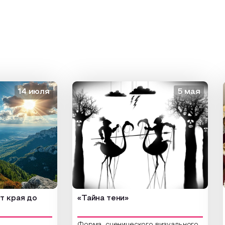
14 июля
5 мая
ая до
«Тайна тени»
«Зо