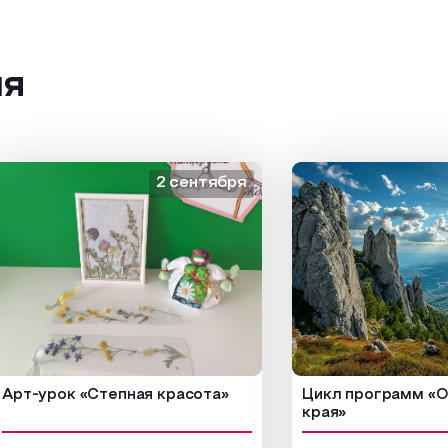
ия
2 сентября
-урок «Степная красота»
Цикл программ «От кр
края»