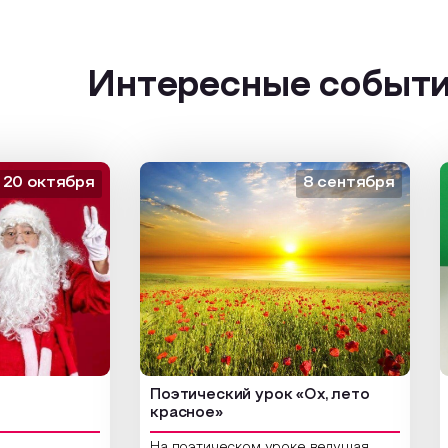
Интересные событ
октября
8 сентября
Поэтический урок «Ох, лето
Арт
красное»