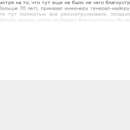
мотря на то, что тут еще не было не чего благоуст
 больше 70 лет), приказал инженеру генерал-майор
оге тут полностью все реконструировали, посади
йскому манеру, аллеи, на берегу благоустроили обще
естр, люди сидели в тени деревьев, заводили при
ациональным, с разных сторон тут можно было ус
 деревянного моста была организована лодочная ста
построили паром, который был бесплатным. Простые
раинах лесной зоны.
стали, их посыпали песком, каждую неделю. Когда гр
еседка. Внутри ротонды был фонтан с красивой ску
а беседка стоит, и посей день, но только не в За
. Со временем в роще появились булочная, лавочки с
роща носила название «парк им. В.П. Чкалова». Р
тво спортивных площадок, часто проводили различны
Зауральная роща» был закреплен статус «Парк местн
льтуры и отдыха в 60-х годах, но не чего интересн