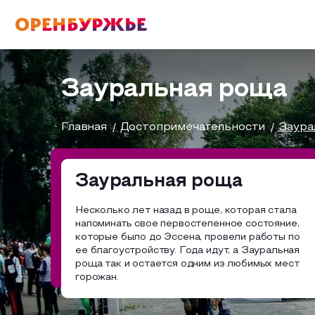
English(EN)
Русский(RU)
Зауральная роща
О РЕГИОНЕ
Главная
Достопримечательности
Заура
О регионе
Зауральная роща
МОЙ МАРШРУТ
Фотобанк
Несколько лет назад в роще, которая стала
напоминать свое первостепенное состояние,
Бузулук и Бузулукский район
Маршруты от туроператоров
которые было до Эссена, провели работы по
ГДЕ ПОЕСТЬ
ее благоустройству. Года идут, а Зауральная
роща так и остается одним из любимых мест
Соль-Илецкий район
Промышленный туризм
горожан.
ГДЕ ОСТАНОВИТЬСЯ
Саракташский район
Пешеходный туризм