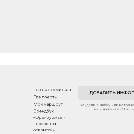
укции рощи, из трехсот сне большим гектаров, полн
в жизнь.
ла напоминать свое первостепенное состояние, кото
я роща так и остается одним из любимых мест горо
портивной площадкой. В летнее время в парке работ
 городе.
Где остановиться
ДОБАВИТЬ ИНФО
Где поесть
Мой маршрут
Увидели ошибку или неточн
её и нажмите CTRL +
Брендбук
«Оренбуржье -
Горизонты
открытий»