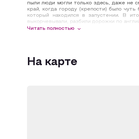
пыли люди могли только здесь, даже не с
край, когда городу (крепости) было чуть
который находился в запустении. В ит
выкорчевывали, разбили дорожки по англи
Читать полностью
По выходным в парке играл духовой орк
самоваров. Оренбург всегда был многон
киргизы, татары, башкиры, русские. Возле
на прокат лодку. Для высшего сословия 
зоне, но в строго отведенных местах на ок
На карте
Для того, что бы дорожки в парке не зара
случаю в роще была построена каменная б
легенде Эссен отбыл именно отсюда. Эт
перенесли ее примерно в 1829 или 30 году
После революции, до войны Зауральная 
трудового народа. Здесь возвели множес
решением исполкома города за объектом «
Была попытка сделать современный парк ку
телецентр, но и с ним не чего не вышло.