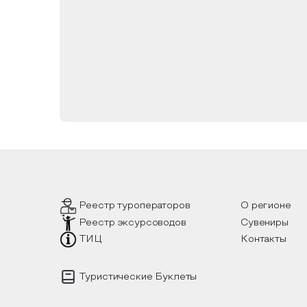
В 80-годах была новая попытка реконстр
Часть задуманного получилось воплотить 
Несколько лет назад в роще, которая ста
благоустройству. Года идут, а Зауральна
обзавелась детским автодромом и новой с
относят к числу самых посещаемых мест в
Реестр туроператоров
О регионе
Реестр эксурсоводов
Сувениры
ТИЦ
Контакты
Туристические Буклеты