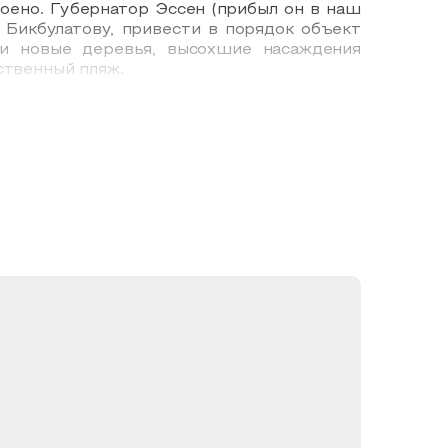
роено. Губернатор Эссен (прибыл он в наш
у Бикбулатову, привести в порядок объект
ли новые деревья, высохшие насаждения
ственный пляж.
несенные с собой патефоны, пили чай из
лышать песни на различных языках, пели
нция, за отдельную плату можно было взять
 граждане также могли гулять в парковой
аф Эссен решил уехать из города, по этому
льптурой. После прощальной хлебосоли, по
уральной роще, а в «Ленинском садике»,
 молочными товарами, чайные павильоны.
оща все так же была излюбленным местом
е соревнования, тренировки. После войны
ого значения».
ого не вышло. Было в планах сделать тут и