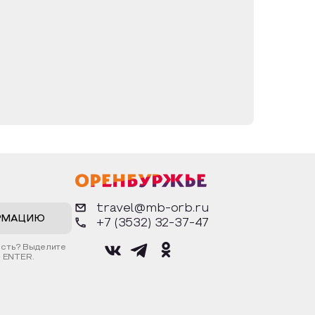
оценно использовалась только пятьдесят.
рые было до Эссена, провели работы по ее
жан. После реконструкции Зауральная роща
ает тир и детские аттракционы. Этот парк
travel@mb-orb.ru
РМАЦИЮ
+7 (3532) 32-37-47
ость? Выделите
 ENTER.