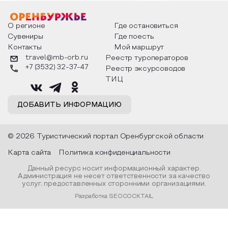
мероприятия узнают удивительные
стихотворения о 
факты из истории этого праздника,
Федора Тютчева,
о том, как встречают новый год в
Маяковского, Але
разных уголках страны, какие
Твардовского и д
О регионе
Где остановиться
обряды совершают на удачу и
поэтов, участники
Сувениры
Где поесть
благополучие, в чем схожи и
ответы не только
Контакты
Мой маршрут
различаются традиции. Кто такой
вопросы, но проч
Дед Мороз и откуда он пришел, как
каждой строчке з
travel@mb-orb.ru
Реестр туроператоров
его называют в разных уголках
восхищение само
+7 (3532) 32-37-47
Реестр эксурсоводов
страны и как появились елочные
яркому времени г
игрушки.
ТИЦ
ДОБАВИТЬ ИНФОРМАЦИЮ
© 2026 Туристический портал Оренбургской области
Карта сайта
Политика конфиденциальности
Данный ресурс носит информационный характер.
Администрация не несет ответственности за качество
услуг, предоставленных сторонними организациями.
Разработка SEOCOCKTAIL