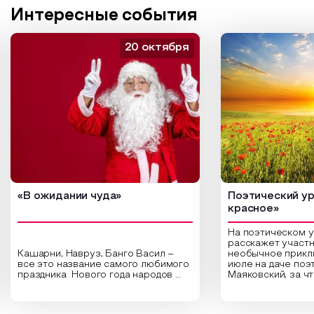
Интересные события
20 октября
«В ожидании чуда»
Поэтический ур
красное»
На поэтическом 
расскажет участн
Кашарни, Навруз, Банго Васил –
необычное прикл
все это название самого любимого
июле на даче поэ
праздника Нового года народов
Маяковский, за ч
России. Традиции и обычаи,
Сергеевич Пушки
которыми отмечают этот праздник
время года и поч
интересны и уникальны. Участники
считают макушкой