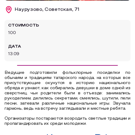
Образовательный туризм
Наурузово, Советская, 71
Аттестованные экскурсоводы
СТОИМОСТЬ
Маршруты от экскурсоводов
100
Все маршруты
ДАТА
Доступная среда
13.09
Ведущие подготовили фольклорные посиделки по
обычаям и традициям татарского народа, на которых все
присутствующие окунутся в историю национального
обряда и узнают, как собирались девушки в доме одной из
сверстниц, чьи родители были в отъезде: занимались
рукоделием, делились секретами, смеялись, шутили, пели
песни, затевали различные национальные игры. Звучала
гармонь, ведь на встречу заглядывали и местные ребята.
Организаторы постараются возродить светлые традиции и
пропагандировать их среди молодежи.