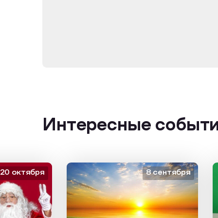
Интересные событ
октября
8 сентября