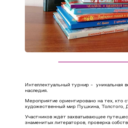
Сельский туризм
СУВЕНИРЫ
Аудио маршруты
НАЦИОНАЛЬНЫЙ ТУРИСТСКИЙ МАРШРУТ
Автотуризм
Образовательный туризм
Аттестованные экскурсоводы
Маршруты от экскурсоводов
Все маршруты
Интеллектуальный турнир -
уникальная 
Доступная среда
наследия.
Мероприятие ориентировано на тех, кто с
художественный мир Пушкина, Толстого, Д
Участников ждёт захватывающее путешест
знаменитых литераторов, проверка собств