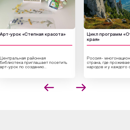
урок «Степная красота»
Цикл программ «От кр
края»
ральная районная
Россия- многонациональн
иотека приглашает посетить
страна, где проживает бол
урок по созданию
народов и у каждого своя
инальных композиций из
уникальная национальная 
шенных трав и цветов.
На мероприятии участник
иалисты научат технике
совершат путешествие 
оложения растений в рамке
необъятной стране, посет
создания эстетически
Сибири, дальнего Востока,
лекательной картины, которую
Кавказа, где познакомятс
оздадите с помощью рамки,
культурными и архитекту
ной бумаги и высушенных
достопримечательностями
ений. Эко-картина дополнит
интересные факты о наци
рьер и будет напоминать о
традициях, праздниках, обр
их степных просторах.
которые связаны с природ
религией; устном народн
ложим смастерить также
творчестве, в котором о
льные закладки для книг,
история возникновения на