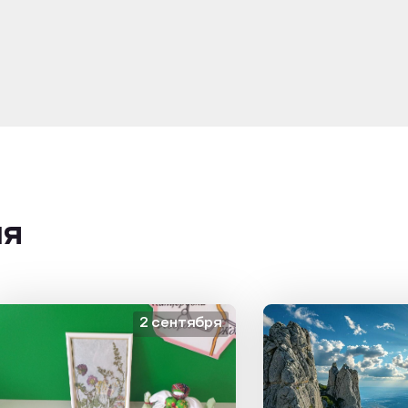
ия
2 сентября