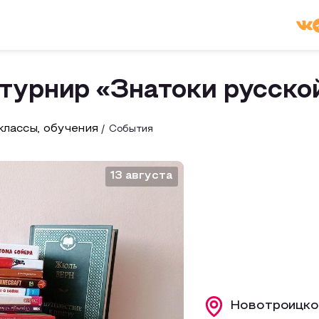
турнир «Знатоки русско
лассы, обучения
События
13 августа
Новотроицкое