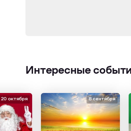
Интересные событ
октября
8 сентября