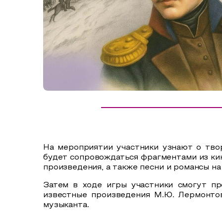
Сельский туризм
СУВЕНИРЫ
Аудио маршруты
НАЦИОНАЛЬНЫЙ ТУРИСТСКИЙ МАРШРУТ
Автотуризм
Образовательный туризм
Аттестованные экскурсоводы
Маршруты от экскурсоводов
Все маршруты
На мероприятии участники узнают о тво
Доступная среда
будет сопровождаться фрагментами из кин
произведения, а также песни и романсы н
Затем в ходе игры участники смогут пр
известные произведения М.Ю. Лермонтов
музыканта.