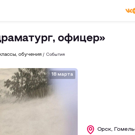
драматург, офицер»
лассы, обучения
События
18 марта
Орск, Гомельс