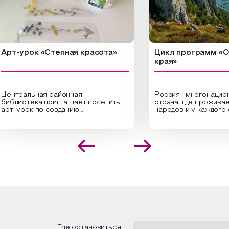
-урок «Степная красота»
Цикл программ «От кр
края»
ральная районная
Россия- многонациональн
иотека приглашает посетить
страна, где проживает бо
урок по созданию
народов и у каждого своя
инальных композиций из
уникальная национальная 
шенных трав и цветов.
На мероприятии участник
иалисты научат технике
совершат путешествие 
оложения растений в рамке
необъятной стране, посет
создания эстетически
Сибири, дальнего Востока,
лекательной картины, которую
Кавказа, где познакомятс
оздадите с помощью рамки,
культурными и архитекту
ной бумаги и высушенных
достопримечательностями
ений. Эко-картина дополнит
интересные факты о наци
рьер и будет напоминать о
традициях, праздниках, об
их степных просторах.
которые связаны с приро
религией; устном народн
ложим смастерить также
творчестве, в котором о
альные закладки для книг,
история возникновения на
льзуя ламинатор и прозрачную
быт и праздники.
Где остановиться