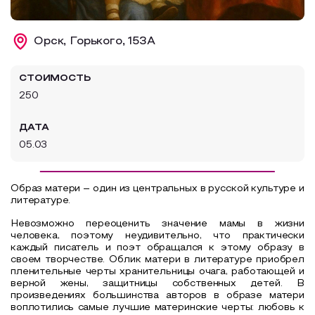
Образовательный туризм
Орск, Горького, 153А
Аттестованные экскурсоводы
Маршруты от экскурсоводов
СТОИМОСТЬ
Все маршруты
250
Доступная среда
ДАТА
05.03
Образ матери – один из центральных в русской культуре и
литературе.
Невозможно переоценить значение мамы в жизни
человека, поэтому неудивительно, что практически
каждый писатель и поэт обращался к этому образу в
своем творчестве. Облик матери в литературе приобрел
пленительные черты хранительницы очага, работающей и
верной жены, защитницы собственных детей. В
произведениях большинства авторов в образе матери
воплотились самые лучшие материнские черты: любовь к