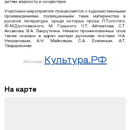
детям, верность и сочувствие.
Участники мероприятия познакомятся с художественными
произведениями, посвященными теме материнства в
русской литературе, среди которых проза Л.Толстого,
Ф.М.Достоевского, М. Горького, Ч.Т. Айтматова, С.Т.
Аксакова, В.А. Закруткина. Немало проникновенных слов
также сказано в адрес матери русскими поэтами: Н.А.
Некрасовым, А.Н. Майковым, С.А. Есениным, А.Т.
Твардовским.
Культура.РФ
Источник:
На карте