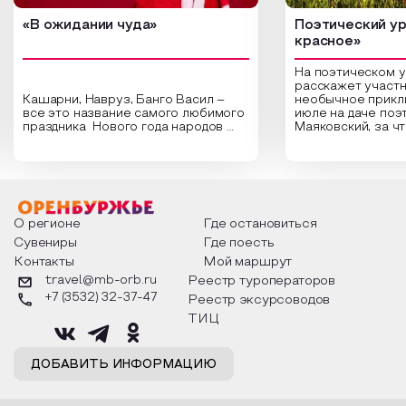
«В ожидании чуда»
Поэтический ур
красное»
На поэтическом 
расскажет участн
Кашарни, Навруз, Банго Васил –
необычное прикл
все это название самого любимого
июле на даче поэ
праздника Нового года народов
Маяковский, за ч
России. Традиции и обычаи,
Сергеевич Пушки
которыми отмечают этот праздник
время года и поч
интересны и уникальны. Участники
считают макушкой
мероприятия узнают удивительные
стихотворения о 
факты из истории этого праздника,
Федора Тютчева,
о том, как встречают новый год в
Маяковского, Але
разных уголках страны, какие
Твардовского и д
О регионе
Где остановиться
обряды совершают на удачу и
поэтов, участники
Сувениры
Где поесть
благополучие, в чем схожи и
ответы не только
Контакты
Мой маршрут
различаются традиции. Кто такой
вопросы, но проч
Дед Мороз и откуда он пришел, как
каждой строчке з
travel@mb-orb.ru
Реестр туроператоров
его называют в разных уголках
восхищение само
+7 (3532) 32-37-47
Реестр эксурсоводов
страны и как появились елочные
яркому времени г
игрушки.
ТИЦ
ДОБАВИТЬ ИНФОРМАЦИЮ