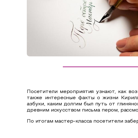
Сельский туризм
СУВЕНИРЫ
Аудио маршруты
НАЦИОНАЛЬНЫЙ ТУРИСТСКИЙ МАРШРУТ
Автотуризм
Образовательный туризм
Аттестованные экскурсоводы
Маршруты от экскурсоводов
Все маршруты
Посетители мероприятия узнают, как возн
Доступная среда
также интересные факты о жизни Кирилл
азбуки, каким долгим был путь от глиняно
древним искусством письма пером, рассм
По итогам мастер-класса посетители забе