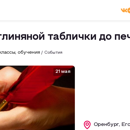
линяной таблички до пе
лассы, обучения
События
21 мая
Оренбург, Его