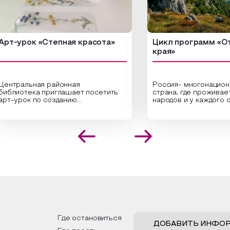
-урок «Степная красота»
Цикл программ «От кр
края»
ральная районная
Россия- многонациональн
иотека приглашает посетить
страна, где проживает бо
урок по созданию
народов и у каждого своя
инальных композиций из
уникальная национальная 
шенных трав и цветов.
На мероприятии участник
иалисты научат технике
совершат путешествие 
оложения растений в рамке
необъятной стране, посет
создания эстетически
Сибири, дальнего Востока,
лекательной картины, которую
Кавказа, где познакомятс
оздадите с помощью рамки,
культурными и архитекту
ной бумаги и высушенных
достопримечательностями
ений. Эко-картина дополнит
интересные факты о наци
рьер и будет напоминать о
традициях, праздниках, об
их степных просторах.
которые связаны с приро
религией; устном народн
ложим смастерить также
творчестве, в котором о
альные закладки для книг,
история возникновения на
льзуя ламинатор и прозрачную
быт и праздники.
Где остановиться
ку. Внутри закладки поместим
ДОБАВИТЬ ИНФО