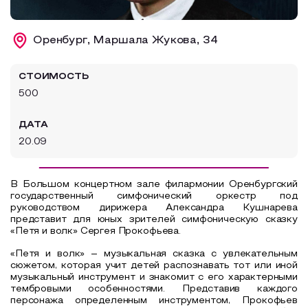
Образовательный туризм
Оренбург, Маршала Жукова, 34
Аттестованные экскурсоводы
Маршруты от экскурсоводов
СТОИМОСТЬ
Все маршруты
500
Доступная среда
ДАТА
20.09
В Большом концертном зале филармонии Оренбургский
государственный симфонический оркестр под
руководством дирижера Александра Кушнарева
представит для юных зрителей симфоническую сказку
«Петя и волк» Сергея Прокофьева.
«Петя и волк» – музыкальная сказка с увлекательным
сюжетом, которая учит детей распознавать тот или иной
музыкальный инструмент и знакомит с его характерными
тембровыми особенностями. Представив каждого
персонажа определенным инструментом, Прокофьев