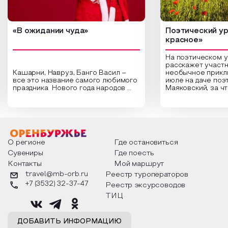
«В ожидании чуда»
Поэтический ур
красное»
На поэтическом 
расскажет участн
Кашарни, Навруз, Банго Васил –
необычное прикл
все это название самого любимого
июле на даче поэ
праздника Нового года народов
Маяковский, за ч
России. Традиции и обычаи,
Сергеевич Пушки
которыми отмечают этот праздник
время года и поч
интересны и уникальны. Участники
считают макушкой
мероприятия узнают удивительные
стихотворения о 
факты из истории этого праздника,
Федора Тютчева,
о том, как встречают новый год в
Маяковского, Але
разных уголках страны, какие
Твардовского и д
О регионе
Где остановиться
обряды совершают на удачу и
поэтов, участники
Сувениры
Где поесть
благополучие, в чем схожи и
ответы не только
Контакты
Мой маршрут
различаются традиции. Кто такой
вопросы, но проч
Дед Мороз и откуда он пришел, как
каждой строчке з
travel@mb-orb.ru
Реестр туроператоров
его называют в разных уголках
восхищение само
+7 (3532) 32-37-47
Реестр эксурсоводов
страны и как появились елочные
яркому времени г
игрушки.
ТИЦ
ДОБАВИТЬ ИНФОРМАЦИЮ