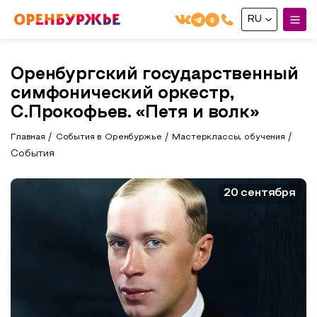
RU
English(EN)
Оренбургский государственный
Русский(RU)
симфонический оркестр,
О РЕГИОНЕ
С.Прокофьев. «Петя и волк»
Главная
События в Оренбуржье
Мастерклассы, обучения
О регионе
МОЙ МАРШРУТ
События
Фотобанк
Маршруты от туроператоров
Бузулук и Бузулукский район
20 сентября
ГДЕ ПОЕСТЬ
Промышленный туризм
Соль-Илецкий район
ГДЕ ОСТАНОВИТЬСЯ
Пешеходный туризм
Саракташский район
СУВЕНИРЫ
Сельский туризм
Аудио маршруты
НАЦИОНАЛЬНЫЙ ТУРИСТСКИЙ МАРШРУТ
Автотуризм