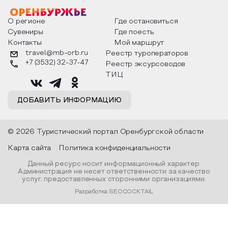
факты из истории этого праздника,
Федора Тютчева,
о том, как встречают новый год в
Маяковского, Але
разных уголках страны, какие
Твардовского и д
О регионе
Где остановиться
обряды совершают на удачу и
поэтов, участники
Сувениры
Где поесть
благополучие, в чем схожи и
ответы не только
Контакты
Мой маршрут
различаются традиции. Кто такой
вопросы, но проч
Дед Мороз и откуда он пришел, как
каждой строчке з
travel@mb-orb.ru
Реестр туроператоров
его называют в разных уголках
восхищение само
+7 (3532) 32-37-47
Реестр эксурсоводов
страны и как появились елочные
яркому времени г
игрушки.
ТИЦ
ДОБАВИТЬ ИНФОРМАЦИЮ
© 2026 Туристический портал Оренбургской области
Карта сайта
Политика конфиденциальности
Данный ресурс носит информационный характер.
Администрация не несет ответственности за качество
услуг, предоставленных сторонними организациями.
Разработка SEOCOCKTAIL