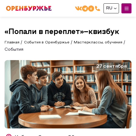
RU
English(EN)
«Попали в переплет»–квизбук
Русский(RU)
Главная
События в Оренбуржье
Мастерклассы, обучения
О РЕГИОНЕ
События
О регионе
МОЙ МАРШРУТ
27 сентября
Фотобанк
Маршруты от туроператоров
Бузулук и Бузулукский район
ГДЕ ПОЕСТЬ
Промышленный туризм
Соль-Илецкий район
ГДЕ ОСТАНОВИТЬСЯ
Пешеходный туризм
Саракташский район
СУВЕНИРЫ
Сельский туризм
Аудио маршруты
НАЦИОНАЛЬНЫЙ ТУРИСТСКИЙ МАРШРУТ
Автотуризм