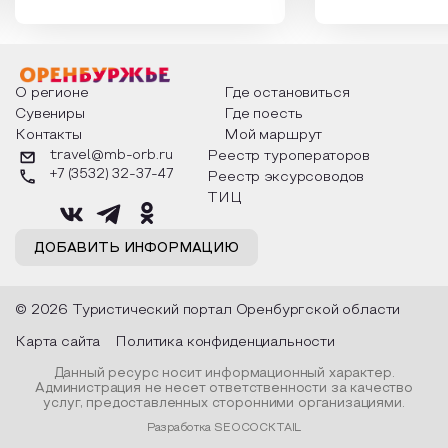
России. Традиции и обычаи,
Сергеевич Пушки
которыми отмечают этот праздник
время года и поч
интересны и уникальны. Участники
считают макушкой
мероприятия узнают удивительные
стихотворения о 
факты из истории этого праздника,
Федора Тютчева,
о том, как встречают новый год в
Маяковского, Але
разных уголках страны, какие
Твардовского и д
О регионе
Где остановиться
обряды совершают на удачу и
поэтов, участники
Сувениры
Где поесть
благополучие, в чем схожи и
ответы не только
Контакты
Мой маршрут
различаются традиции. Кто такой
вопросы, но проч
Дед Мороз и откуда он пришел, как
каждой строчке з
travel@mb-orb.ru
Реестр туроператоров
его называют в разных уголках
восхищение само
+7 (3532) 32-37-47
Реестр эксурсоводов
страны и как появились елочные
яркому времени г
игрушки.
ТИЦ
ДОБАВИТЬ ИНФОРМАЦИЮ
© 2026 Туристический портал Оренбургской области
Карта сайта
Политика конфиденциальности
Данный ресурс носит информационный характер.
Администрация не несет ответственности за качество
услуг, предоставленных сторонними организациями.
Разработка SEOCOCKTAIL