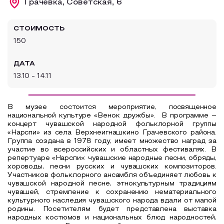
Грачевка, Советская, 6
Образовательный туризм
СТОИМОСТЬ
Аттестованные экскурсоводы
150
Маршруты от экскурсоводов
ДАТА
Все маршруты
13.10 - 14.11
Доступная среда
В музее состоится мероприятие, посвященное
национальной культуре «Венок дружбы».
В программе –
концерт чувашской народной фольклорной группы
«Нарспи» из села Верхнеигнашкино Грачевского района.
Группа создана в 1978 году, имеет множество наград за
участие во всероссийских и областных фестивалях. В
репертуаре «Нарспи»: чувашские народные песни, обряды,
хороводы, песни русских и чувашских композиторов.
Участников фольклорного ансамбля объединяет любовь к
чувашской народной песне, этнокультурным традициям
чувашей, стремление к сохранению нематериального
культурного наследия чувашского народа вдали от малой
родины. Посетителям будет представлена выставка
народных костюмов и национальных блюд народностей,