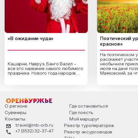
«В ожидании чуда»
Поэтический ур
красное»
На поэтическом 
расскажет участн
Кашарни, Навруз, Банго Васил –
необычное прикл
все это название самого любимого
июле на даче поэ
праздника Нового года народов
Маяковский, за ч
России. Традиции и обычаи,
Сергеевич Пушки
которыми отмечают этот праздник
время года и поч
интересны и уникальны. Участники
считают макушкой
мероприятия узнают удивительные
стихотворения о 
факты из истории этого праздника,
Федора Тютчева,
о том, как встречают новый год в
Маяковского, Але
разных уголках страны, какие
Твардовского и д
О регионе
Где остановиться
обряды совершают на удачу и
поэтов, участники
Сувениры
Где поесть
благополучие, в чем схожи и
ответы не только
Контакты
Мой маршрут
различаются традиции. Кто такой
вопросы, но проч
Дед Мороз и откуда он пришел, как
каждой строчке з
travel@mb-orb.ru
Реестр туроператоров
его называют в разных уголках
восхищение само
+7 (3532) 32-37-47
Реестр эксурсоводов
страны и как появились елочные
яркому времени г