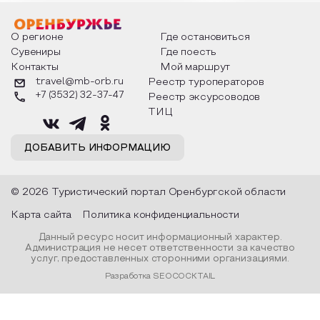
мероприятия узнают удивительные
стихотворения о 
факты из истории этого праздника,
Федора Тютчева,
о том, как встречают новый год в
Маяковского, Але
разных уголках страны, какие
Твардовского и д
О регионе
Где остановиться
обряды совершают на удачу и
поэтов, участники
Сувениры
Где поесть
благополучие, в чем схожи и
ответы не только
Контакты
Мой маршрут
различаются традиции. Кто такой
вопросы, но проч
Дед Мороз и откуда он пришел, как
каждой строчке з
travel@mb-orb.ru
Реестр туроператоров
его называют в разных уголках
восхищение само
+7 (3532) 32-37-47
Реестр эксурсоводов
страны и как появились елочные
яркому времени г
игрушки.
ТИЦ
ДОБАВИТЬ ИНФОРМАЦИЮ
© 2026 Туристический портал Оренбургской области
Карта сайта
Политика конфиденциальности
Данный ресурс носит информационный характер.
Администрация не несет ответственности за качество
услуг, предоставленных сторонними организациями.
Разработка SEOCOCKTAIL