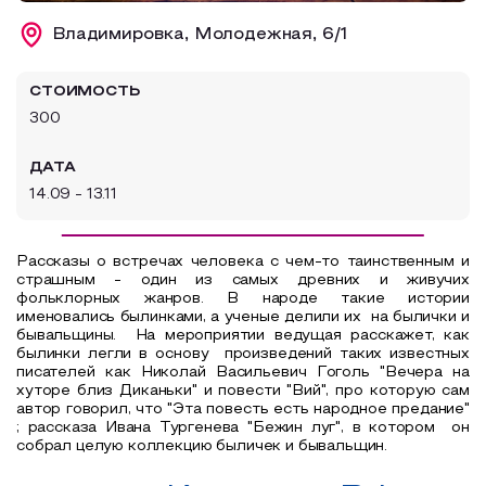
Образовательный туризм
Владимировка, Молодежная, 6/1
Аттестованные экскурсоводы
СТОИМОСТЬ
Маршруты от экскурсоводов
300
Все маршруты
ДАТА
Доступная среда
14.09 - 13.11
Рассказы о встречах человека с чем-то таинственным и
страшным - один из самых древних и живучих
фольклорных жанров. В народе такие истории
именовались былинками, а ученые делили их на былички и
бывальщины. На мероприятии ведущая расскажет, как
былинки легли в основу произведений таких известных
писателей как Николай Васильевич Гоголь "Вечера на
хуторе близ Диканьки" и повести "Вий", про которую сам
автор говорил, что "Эта повесть есть народное предание"
; рассказа Ивана Тургенева "Бежин луг", в котором он
собрал целую коллекцию быличек и бывальщин.