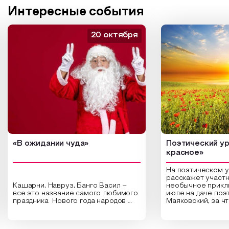
Интересные события
20 октября
«В ожидании чуда»
Поэтический ур
красное»
На поэтическом 
расскажет участн
Кашарни, Навруз, Банго Васил –
необычное прикл
все это название самого любимого
июле на даче поэ
праздника Нового года народов
Маяковский, за ч
России. Традиции и обычаи,
Сергеевич Пушки
которыми отмечают этот праздник
время года и поч
интересны и уникальны. Участники
считают макушкой