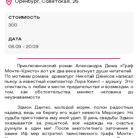
Оренбург, Советская, 26
Образовательный туризм
СТОИМОСТЬ
Аттестованные экскурсоводы
300
Маршруты от экскурсоводов
ДАТА
Все маршруты
08.09 - 20.09
Доступная среда
Приключенческий роман Александра Дюма «Граф
Монте-Кристо» вот уж два века волнует души читателей.
По мотивам романа драматург Николай Денисов написал
пьесу, а известный композитор Лора Квинт – музыку. Это
спектакль о любви и мести, предательстве и возмездии, о
том, как обстоятельства меняют человека до
неузнаваемости.
Эдмон Дантес, молодой моряк, полон радостных
надежд, ведь на берегу его ждет невеста Мерседес. Но
судьба приготовила ему иной удел. В день свадьбы Эдмон
оказывается за решеткой, все надежды на счастье
рухнули в один миг. После многолетнего заточения в
замке Иф мир встретил таинственного графа Монте-