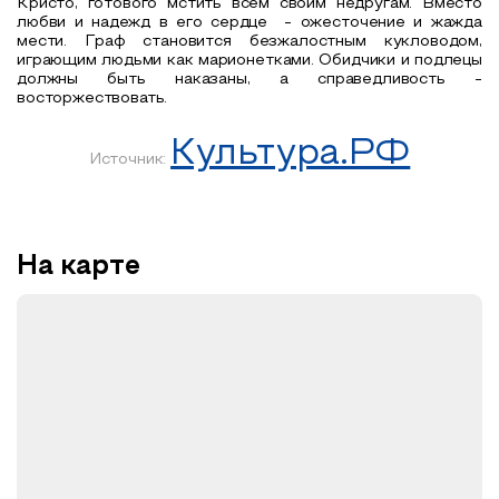
Кристо, готового мстить всем своим недругам. Вместо
любви и надежд в его сердце - ожесточение и жажда
мести. Граф становится безжалостным кукловодом,
играющим людьми как марионетками. Обидчики и подлецы
должны быть наказаны, а справедливость -
восторжествовать.
Культура.РФ
Источник:
На карте