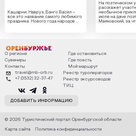
На поэтическом 
расскажет участн
Кашарни, Навруз, Банго Васил –
необычное прикл
все это название самого любимого
июле на даче поэ
праздника Нового года народов
Маяковский, за ч
России. Традиции и обычаи,
Сергеевич Пушки
которыми отмечают этот праздник
время года и поч
интересны и уникальны. Участники
считают макушкой
мероприятия узнают удивительные
стихотворения о 
факты из истории этого праздника,
Федора Тютчева,
о том, как встречают новый год в
Маяковского, Але
разных уголках страны, какие
Твардовского и д
О регионе
Где остановиться
обряды совершают на удачу и
поэтов, участники
Сувениры
Где поесть
благополучие, в чем схожи и
ответы не только
Контакты
Мой маршрут
различаются традиции. Кто такой
вопросы, но проч
Дед Мороз и откуда он пришел, как
каждой строчке з
travel@mb-orb.ru
Реестр туроператоров
его называют в разных уголках
восхищение само
+7 (3532) 32-37-47
Реестр эксурсоводов
страны и как появились елочные
яркому времени г
игрушки.
ТИЦ
ДОБАВИТЬ ИНФОРМАЦИЮ
© 2026 Туристический портал Оренбургской области
Карта сайта
Политика конфиденциальности