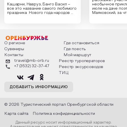
расскажет участн
Кашарни, Навруз, Банго Васил –
необычное прикл
все это название самого любимого
июле на даче поэ
праздника Нового года народов
Маяковский, за ч
России. Традиции и обычаи,
Сергеевич Пушки
которыми отмечают этот праздник
время года и поч
интересны и уникальны. Участники
считают макушкой
мероприятия узнают удивительные
стихотворения о 
факты из истории этого праздника,
Федора Тютчева,
о том, как встречают новый год в
Маяковского, Але
разных уголках страны, какие
Твардовского и д
О регионе
Где остановиться
обряды совершают на удачу и
поэтов, участники
Сувениры
Где поесть
благополучие, в чем схожи и
ответы не только
Контакты
Мой маршрут
различаются традиции. Кто такой
вопросы, но проч
Дед Мороз и откуда он пришел, как
каждой строчке з
travel@mb-orb.ru
Реестр туроператоров
его называют в разных уголках
восхищение само
+7 (3532) 32-37-47
Реестр эксурсоводов
страны и как появились елочные
яркому времени г
игрушки.
ТИЦ
ДОБАВИТЬ ИНФОРМАЦИЮ
© 2026 Туристический портал Оренбургской области
Карта сайта
Политика конфиденциальности
Данный ресурс носит информационный характер.