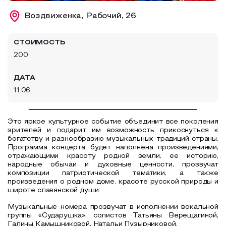
Образовательный туризм
Воздвиженка, Рабочий, 26
Аттестованные экскурсоводы
СТОИМОСТЬ
Маршруты от экскурсоводов
200
Все маршруты
ДАТА
Доступная среда
11.06
Это яркое культурное событие объединит все поколения
зрителей и подарит им возможность прикоснуться к
богатству и разнообразию музыкальных традиций страны.
Программа концерта будет наполнена произведениями,
отражающими красоту родной земли, ее историю,
народные обычаи и духовные ценности, прозвучат
композиции патриотической тематики, а также
произведения о родном доме, красоте русской природы и
широте славянской души.
Музыкальные номера прозвучат в исполнении вокальной
группы «Сударушка», солистов Татьяны Верещагиной,
Галины Камышниковой, Натальи Пузырниковой.