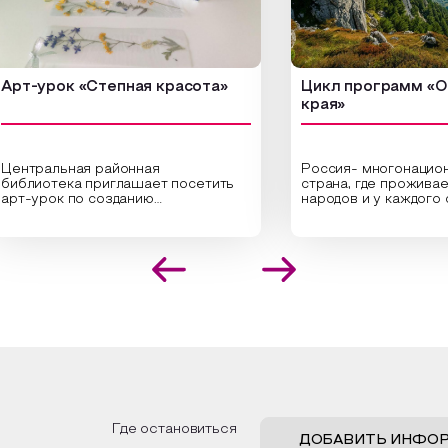
-урок «Степная красота»
Цикл программ «От кр
края»
ральная районная
Россия- многонациональн
иотека приглашает посетить
страна, где проживает бо
урок по созданию
народов и у каждого своя
инальных композиций из
уникальная национальная 
шенных трав и цветов.
На мероприятии участник
иалисты научат технике
совершат путешествие 
оложения растений в рамке
необъятной стране, посет
создания эстетически
Сибири, дальнего Востока,
лекательной картины, которую
Кавказа, где познакомятс
оздадите с помощью рамки,
культурными и архитекту
ной бумаги и высушенных
достопримечательностями
ений. Эко-картина дополнит
интересные факты о наци
рьер и будет напоминать о
традициях, праздниках, об
их степных просторах.
которые связаны с приро
религией; устном народн
ложим смастерить также
творчестве, в котором о
альные закладки для книг,
история возникновения на
льзуя ламинатор и прозрачную
быт и праздники.
Где остановиться
ку. Внутри закладки поместим
ДОБАВИТЬ ИНФО