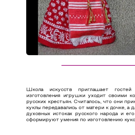
Сельский туризм
СУВЕНИРЫ
Аудио маршруты
НАЦИОНАЛЬНЫЙ ТУРИСТСКИЙ МАРШРУТ
Автотуризм
Образовательный туризм
Аттестованные экскурсоводы
Маршруты от экскурсоводов
Все маршруты
Школа искусств приглашает гостей
Доступная среда
изготовления игрушки уходит своими к
русских крестьян. Считалось, что они пр
куклы передавались от матери к дочке, а
духовных истоках русского народа и ег
сформируют умения по изготовлению куко