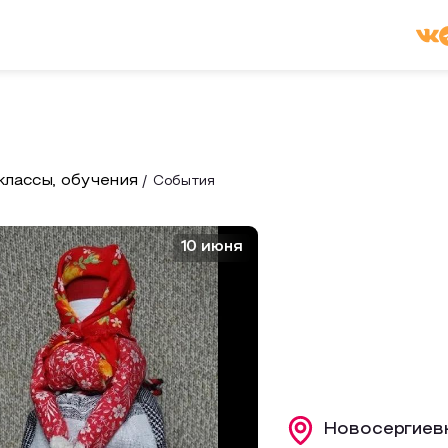
лассы, обучения
События
10 июня
Новосергиевк