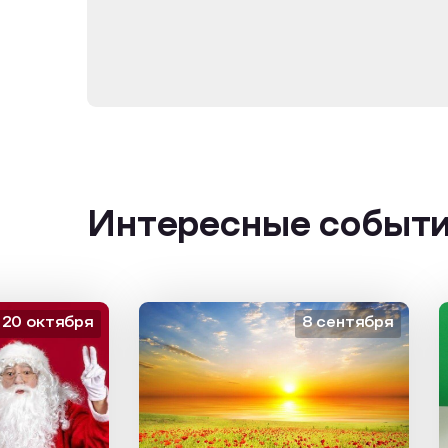
Интересные событ
октября
8 сентября