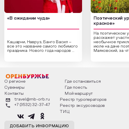
«В ожидании чуда»
Поэтический ур
красное»
На поэтическом 
расскажет участн
Кашарни, Навруз, Банго Васил –
необычное прикл
все это название самого любимого
июле на даче поэ
праздника Нового года народов
Маяковский, за ч
России. Традиции и обычаи,
Сергеевич Пушки
которыми отмечают этот праздник
время года и поч
интересны и уникальны. Участники
считают макушкой
мероприятия узнают удивительные
стихотворения о 
факты из истории этого праздника,
Федора Тютчева,
о том, как встречают новый год в
Маяковского, Але
разных уголках страны, какие
Твардовского и д
О регионе
Где остановиться
обряды совершают на удачу и
поэтов, участники
Сувениры
Где поесть
благополучие, в чем схожи и
ответы не только
Контакты
Мой маршрут
различаются традиции. Кто такой
вопросы, но проч
Дед Мороз и откуда он пришел, как
каждой строчке з
travel@mb-orb.ru
Реестр туроператоров
его называют в разных уголках
восхищение само
+7 (3532) 32-37-47
Реестр эксурсоводов
страны и как появились елочные
яркому времени г
игрушки.
ТИЦ
ДОБАВИТЬ ИНФОРМАЦИЮ