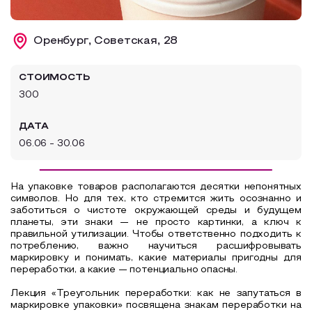
Образовательный туризм
Оренбург, Советская, 28
Аттестованные экскурсоводы
Маршруты от экскурсоводов
СТОИМОСТЬ
Все маршруты
300
Доступная среда
ДАТА
06.06 - 30.06
На упаковке товаров располагаются десятки непонятных
символов. Но для тех, кто стремится жить осознанно и
заботиться о чистоте окружающей среды и будущем
планеты, эти знаки — не просто картинки, а ключ к
правильной утилизации. Чтобы ответственно подходить к
потреблению, важно научиться расшифровывать
маркировку и понимать, какие материалы пригодны для
переработки, а какие — потенциально опасны.
Лекция «Треугольник переработки: как не запутаться в
маркировке упаковки» посвящена знакам переработки на