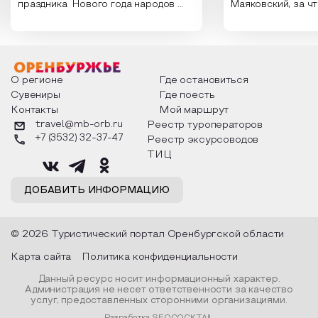
праздника Нового года народов
Маяковский, за ч
России. Традиции и обычаи,
Сергеевич Пушки
которыми отмечают этот праздник
время года и поч
интересны и уникальны. Участники
считают макушкой
мероприятия узнают удивительные
стихотворения о 
факты из истории этого праздника,
Федора Тютчева,
о том, как встречают новый год в
Маяковского, Але
разных уголках страны, какие
Твардовского и д
О регионе
Где остановиться
обряды совершают на удачу и
поэтов, участники
Сувениры
Где поесть
благополучие, в чем схожи и
ответы не только
Контакты
Мой маршрут
различаются традиции. Кто такой
вопросы, но проч
Дед Мороз и откуда он пришел, как
каждой строчке з
travel@mb-orb.ru
Реестр туроператоров
его называют в разных уголках
восхищение само
+7 (3532) 32-37-47
Реестр эксурсоводов
страны и как появились елочные
яркому времени г
игрушки.
ТИЦ
ДОБАВИТЬ ИНФОРМАЦИЮ
© 2026 Туристический портал Оренбургской области
Карта сайта
Политика конфиденциальности
Данный ресурс носит информационный характер.
Администрация не несет ответственности за качество
услуг, предоставленных сторонними организациями.