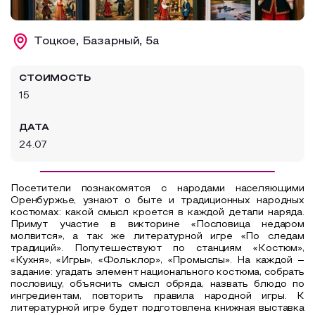
Образовательный туризм
Тоцкое, Базарный, 5а
Аттестованные экскурсоводы
Маршруты от экскурсоводов
СТОИМОСТЬ
Все маршруты
15
Доступная среда
ДАТА
24.07
Посетители познакомятся с народами населяющими
Оренбуржье, узнают о быте и традиционных народных
костюмах: какой смысл кроется в каждой детали наряда.
Примут участие в викторине «Пословица недаром
молвится», а так же литературной игре «По следам
традиций». Попутешествуют по станциям «Костюм»,
«Кухня», «Игры», «Фольклор», «Промыслы». На каждой –
задание: угадать элемент национального костюма, собрать
пословицу, объяснить смысл обряда, назвать блюдо по
ингредиентам, повторить правила народной игры.
К
литературной игре будет подготовлена книжная выставка