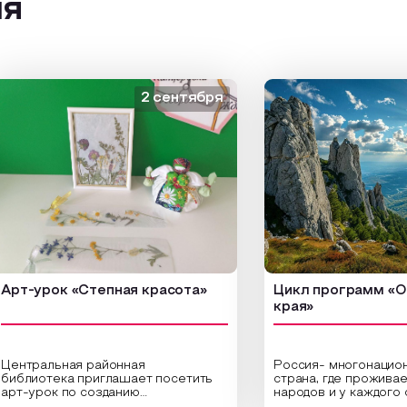
ия
2 сентября
урок «Степная красота»
Цикл программ «От кра
края»
ральная районная
Россия- многонациональн
иотека приглашает посетить
страна, где проживает бол
урок по созданию
народов и у каждого своя