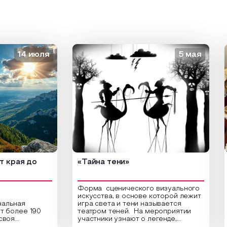
14 июля
5 мая
я до
«Тайна тени»
«Зо
Форма сценического визуального
искусства, в основе которой лежит
ая
игра света и тени называется
Откр
ее 190
театром теней. На мероприятии
веду
участники узнают о легенде,
«Зол