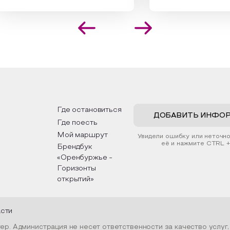
инальных композиций из
уникальная национальная 
шенных трав и цветов.
На мероприятии участник
иалисты научат технике
совершат путешествие п
оложения растений в рамке
необъятной стране, посет
создания эстетически
Сибири, дальнего Востока,
лекательной картины, которую
Кавказа, где познакомятс
оздадите с помощью рамки,
культурными и архитекту
ной бумаги и высушенных
достопримечательностями
ений. Эко-картина дополнит
интересные факты о наци
рьер и будет напоминать о
традициях, праздниках, обр
их степных просторах.
которые связаны с природ
религией; устном народн
ложим смастерить также
творчестве, в котором о
льные закладки для книг,
история возникновения на
льзуя ламинатор и прозрачную
быт и праздники.
Где остановиться
ку. Внутри закладки поместим
ДОБАВИТЬ ИНФО
Где поесть
шенные растения, красиво
мив ее логотипом библиотеки
Мой маршрут
Увидели ошибку или неточн
той.
её и нажмите CTRL +
Брендбук
«Оренбуржье -
Горизонты
открытий»
асти
р. Администрация не несет ответственности за качество услуг