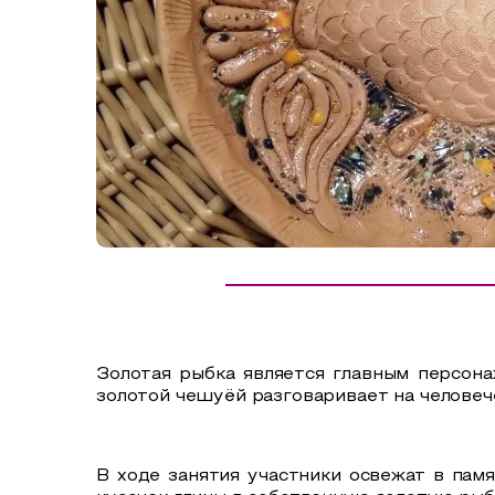
Сельский туризм
СУВЕНИРЫ
Аудио маршруты
НАЦИОНАЛЬНЫЙ ТУРИСТСКИЙ МАРШРУТ
Автотуризм
Образовательный туризм
Аттестованные экскурсоводы
Маршруты от экскурсоводов
Все маршруты
Доступная среда
Золотая рыбка является главным персона
золотой чешуёй разговаривает на человеч
В ходе занятия участники освежат в пам