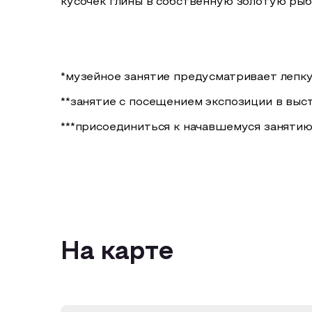
кусочек глины в собственную золотую рыбк
*музейное занятие предусматривает лепку
**занятие с посещением экспозиции в выс
***присоединиться к начавшемуся занятию
На карте