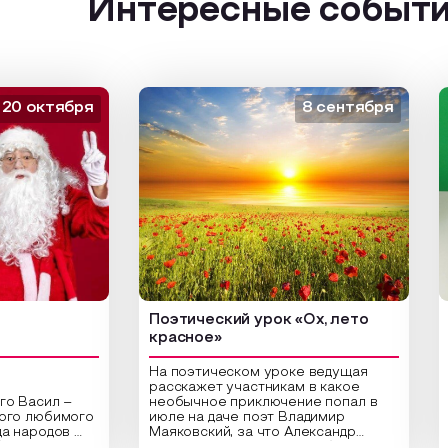
Интересные событ
октября
8 сентября
Поэтический урок «Ох, лето
Арт-
красное»
На поэтическом уроке ведущая
расскажет участникам в какое
сил –
необычное приключение попал в
Цент
любимого
июле на даче поэт Владимир
библ
родов
Маяковский, за что Александр
арт-