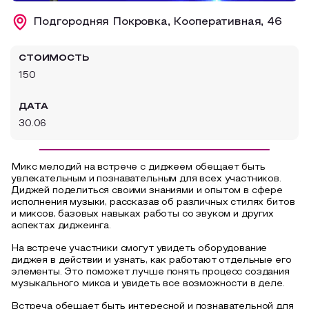
Образовательный туризм
Подгородняя Покровка, Кооперативная, 46
Аттестованные экскурсоводы
СТОИМОСТЬ
Маршруты от экскурсоводов
150
Все маршруты
ДАТА
Доступная среда
30.06
Микс мелодий на встрече с диджеем обещает быть
увлекательным и познавательным для всех участников.
Диджей поделиться своими знаниями и опытом в сфере
исполнения музыки, рассказав об различных стилях битов
и миксов, базовых навыках работы со звуком и других
аспектах диджеинга.
На встрече участники смогут увидеть оборудование
диджея в действии и узнать, как работают отдельные его
элементы. Это поможет лучше понять процесс создания
музыкального микса и увидеть все возможности в деле.
Встреча обещает быть интересной и познавательной для