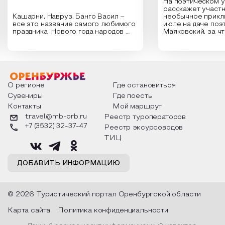
На поэтическом 
расскажет участн
Кашарни, Навруз, Банго Васил –
необычное прикл
все это название самого любимого
июле на даче поэ
праздника Нового года народов
Маяковский, за ч
России. Традиции и обычаи,
Сергеевич Пушки
которыми отмечают этот праздник
время года и поч
интересны и уникальны. Участники
считают макушкой
мероприятия узнают удивительные
стихотворения о 
факты из истории этого праздника,
Федора Тютчева,
о том, как встречают новый год в
Маяковского, Але
разных уголках страны, какие
Твардовского и д
О регионе
Где остановиться
обряды совершают на удачу и
поэтов, участники
Сувениры
Где поесть
благополучие, в чем схожи и
ответы не только
Контакты
Мой маршрут
различаются традиции. Кто такой
вопросы, но проч
Дед Мороз и откуда он пришел, как
каждой строчке з
travel@mb-orb.ru
Реестр туроператоров
его называют в разных уголках
восхищение само
+7 (3532) 32-37-47
Реестр эксурсоводов
страны и как появились елочные
яркому времени г
игрушки.
ТИЦ
ДОБАВИТЬ ИНФОРМАЦИЮ
© 2026 Туристический портал Оренбургской области
Карта сайта
Политика конфиденциальности