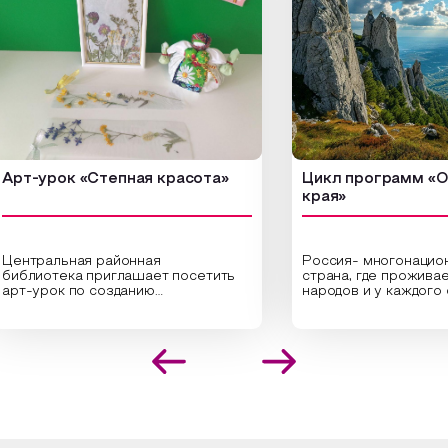
урок «Степная красота»
Цикл программ «От кр
края»
ральная районная
Россия- многонациональн
иотека приглашает посетить
страна, где проживает бол
урок по созданию
народов и у каждого своя
инальных композиций из
уникальная национальная 
шенных трав и цветов.
На мероприятии участник
иалисты научат технике
совершат путешествие 
оложения растений в рамке
необъятной стране, посет
создания эстетически
Сибири, дальнего Востока,
лекательной картины, которую
Кавказа, где познакомятс
оздадите с помощью рамки,
культурными и архитекту
ной бумаги и высушенных
достопримечательностями
ений. Эко-картина дополнит
интересные факты о наци
рьер и будет напоминать о
традициях, праздниках, обр