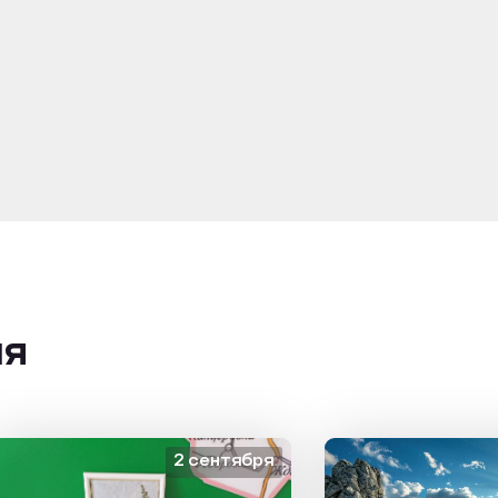
ия
2 сентября