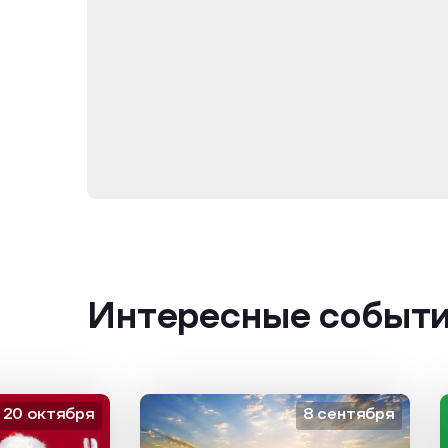
Интересные событ
октября
8 сентября