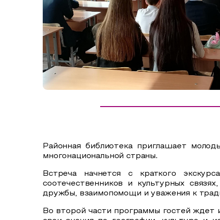
Сельский туризм
СУВЕНИРЫ
Аудио маршруты
НАЦИОНАЛЬНЫЙ ТУРИСТСКИЙ МАРШРУТ
Автотуризм
Образовательный туризм
Аттестованные экскурсоводы
Маршруты от экскурсоводов
Все маршруты
Районная библиотека приглашает молод
Доступная среда
многонациональной страны.
Встреча начнется с краткого экскурс
соотечественников и культурных связях
дружбы, взаимопомощи и уважения к трад
Во второй части программы гостей ждет 