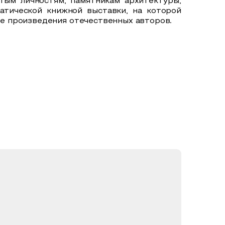
тым личностям, памятникам архитектуры,
тической книжной выставки, на которой
е произведения отечественных авторов.