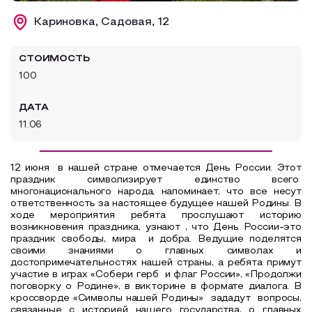
Образовательный туризм
Кариновка, Садовая, 12
Аттестованные экскурсоводы
СТОИМОСТЬ
Маршруты от экскурсоводов
100
Все маршруты
ДАТА
Доступная среда
11.06
12 июня
в нашей стране отмечается День России. Этот
праздник символизирует единство всего
многонационального народа, напоминает, что все несут
ответственность за настоящее будущее нашей Родины. В
ходе мероприятия ребята прослушают историю
возникновения праздника, узнают , что День России-это
праздник свободы, мира
и добра. Ведущие поделятся
своими знаниями о главных символах и
достопримечательностях нашей страны, а ребята примут
участие в играх «Собери герб
и флаг России», «Продолжи
поговорку о Родине», в викторине в формате диалога. В
кроссворде «Символы нашей Родины» зададут вопросы,
связанные с историей нашего государства, о главных