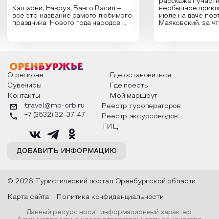
расскажет участн
Кашарни, Навруз, Банго Васил –
необычное прикл
все это название самого любимого
июле на даче поэ
праздника Нового года народов
Маяковский, за ч
России. Традиции и обычаи,
Сергеевич Пушки
которыми отмечают этот праздник
время года и поч
интересны и уникальны. Участники
считают макушкой
мероприятия узнают удивительные
стихотворения о 
факты из истории этого праздника,
Федора Тютчева,
о том, как встречают новый год в
Маяковского, Але
разных уголках страны, какие
Твардовского и д
О регионе
Где остановиться
обряды совершают на удачу и
поэтов, участники
Сувениры
Где поесть
благополучие, в чем схожи и
ответы не только
Контакты
Мой маршрут
различаются традиции. Кто такой
вопросы, но проч
Дед Мороз и откуда он пришел, как
каждой строчке з
travel@mb-orb.ru
Реестр туроператоров
его называют в разных уголках
восхищение само
+7 (3532) 32-37-47
Реестр эксурсоводов
страны и как появились елочные
яркому времени г
игрушки.
ТИЦ
ДОБАВИТЬ ИНФОРМАЦИЮ
© 2026 Туристический портал Оренбургской области
Карта сайта
Политика конфиденциальности
Данный ресурс носит информационный характер.