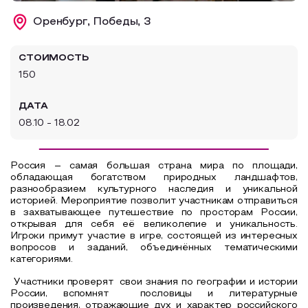
Образовательный туризм
Оренбург, Победы, 3
Аттестованные экскурсоводы
СТОИМОСТЬ
Маршруты от экскурсоводов
150
Все маршруты
ДАТА
Доступная среда
08.10 - 18.02
Россия – самая большая страна мира по площади,
обладающая богатством природных ландшафтов,
разнообразием культурного наследия и уникальной
историей. Мероприятие позволит участникам отправиться
в захватывающее путешествие по просторам России,
открывая для себя её великолепие и уникальность.
Игроки примут участие в игре, состоящей из интересных
вопросов и заданий, объединённых тематическими
категориями.
Участники проверят
свои знания по географии и истории
России, вспомнят
пословицы и литературные
произведения, отражающие дух и характер российского