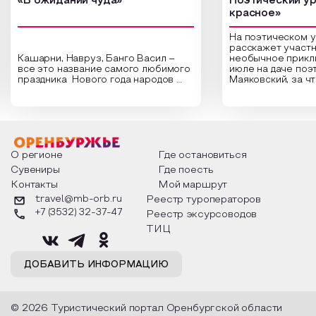
«В ожидании чуда»
Поэтический ур
красное»
На поэтическом 
расскажет участн
Кашарни, Навруз, Банго Васил –
необычное прикл
все это название самого любимого
июле на даче поэ
праздника Нового года народов
Маяковский, за ч
России. Традиции и обычаи,
Сергеевич Пушки
которыми отмечают этот праздник
время года и поч
интересны и уникальны. Участники
считают макушкой
мероприятия узнают удивительные
стихотворения о 
факты из истории этого праздника,
Федора Тютчева,
о том, как встречают новый год в
Маяковского, Але
разных уголках страны, какие
Твардовского и д
О регионе
Где остановиться
обряды совершают на удачу и
поэтов, участники
Сувениры
Где поесть
благополучие, в чем схожи и
ответы не только
Контакты
Мой маршрут
различаются традиции. Кто такой
вопросы, но проч
Дед Мороз и откуда он пришел, как
каждой строчке з
travel@mb-orb.ru
Реестр туроператоров
его называют в разных уголках
восхищение само
+7 (3532) 32-37-47
Реестр эксурсоводов
страны и как появились елочные
яркому времени г
игрушки.
ТИЦ
ДОБАВИТЬ ИНФОРМАЦИЮ
© 2026 Туристический портал Оренбургской области