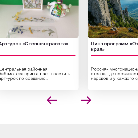
рок «Степная красота»
Цикл программ «От края
края»
льная районная
Россия- многонациональная
тека приглашает посетить
страна, где проживает боле
ок по созданию
народов и у каждого своя
альных композиций из
уникальная национальная ку
нных трав и цветов.
На мероприятии участники
листы научат технике
совершат путешествие по
ожения растений в рамке
необъятной стране, посетят
здания эстетически
Сибири, дальнего Востока, У
кательной картины, которую
Кавказа, где познакомятся 
дадите с помощью рамки,
культурными и архитектурн
й бумаги и высушенных
достопримечательностями, 
ий. Эко-картина дополнит
интересные факты о национ
ер и будет напоминать о
традициях, праздниках, обряд
 степных просторах.
которые связаны с природо
религией; устном народном