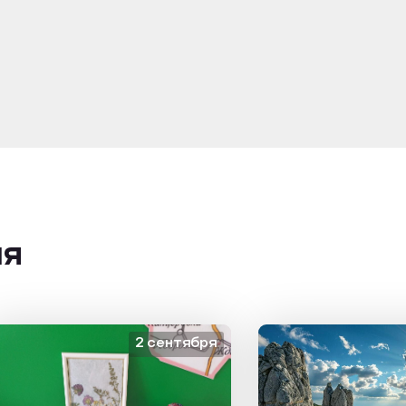
ия
2 сентября
1