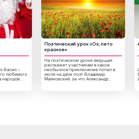
Поэтический урок «Ох, лето
Арт-у
красное»
На поэтическом уроке ведущая
расскажет участникам в какое
л –
необычное приключение попал в
Центра
бимого
июле на даче поэт Владимир
библио
одов
Маяковский, за что Александр
арт-ур
Сергеевич Пушкин не любил это
оригин
здник
время года и почему месяц июль
высуше
тники
считают макушкой лета. Прочитав
Специа
ельные
стихотворения о лете
распол
дника,
Федора Тютчева, Владимира
для со
од в
Маяковского, Александра
привле
е
Твардовского и других известных
вы соз
 и
поэтов, участники смогут найти
плотно
ответы не только на эти
растен
акой
вопросы, но прочувствовать как в
интерь
л, как
каждой строчке заложено тепло и
летних
ах
восхищение самому теплому и