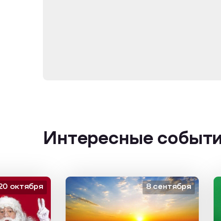
Интересные событ
тября
8 сентября