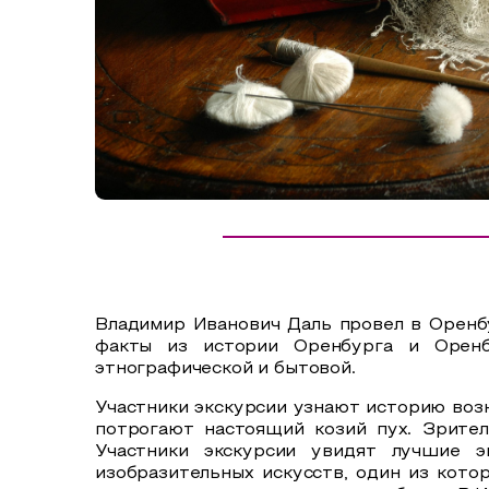
Сельский туризм
СУВЕНИРЫ
Аудио маршруты
НАЦИОНАЛЬНЫЙ ТУРИСТСКИЙ МАРШРУТ
Автотуризм
Образовательный туризм
Аттестованные экскурсоводы
Маршруты от экскурсоводов
Все маршруты
Владимир Иванович Даль провел в Оренбу
Доступная среда
факты из истории Оренбурга и Оренбу
этнографической и бытовой.
Участники экскурсии узнают историю воз
потрогают настоящий козий пух. Зрител
Участники экскурсии увидят лучшие э
изобразительных искусств, один из кото