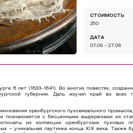
СТОИМОСТЬ
250
ДАТА
07.06 - 27.06
рге 8 лет (1833-1841). Во многих повестях, создан
ргской губернии. Даль изучил край во всех п
никновения оренбургского пуховязального промысла,
и познакомятся с бесценными выдержками из стат
кспонаты из коллекции оренбургских пуховых пл
рых – уникальная паутинка конца Х
I
Х века. Также б