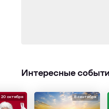
Интересные событ
октября
8 сентября