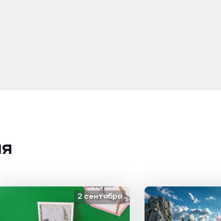
ия
2 сентября