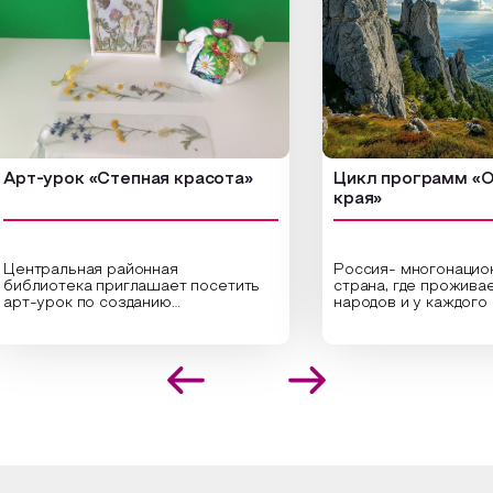
-урок «Степная красота»
Цикл программ «От кр
края»
ральная районная
Россия- многонациональн
иотека приглашает посетить
страна, где проживает бо
урок по созданию
народов и у каждого своя
инальных композиций из
уникальная национальная 
шенных трав и цветов.
На мероприятии участник
иалисты научат технике
совершат путешествие 
оложения растений в рамке
необъятной стране, посет
создания эстетически
Сибири, дальнего Востока,
лекательной картины, которую
Кавказа, где познакомятс
оздадите с помощью рамки,
культурными и архитекту
ной бумаги и высушенных
достопримечательностями
ений. Эко-картина дополнит
интересные факты о наци
рьер и будет напоминать о
традициях, праздниках, об
их степных просторах.
которые связаны с приро