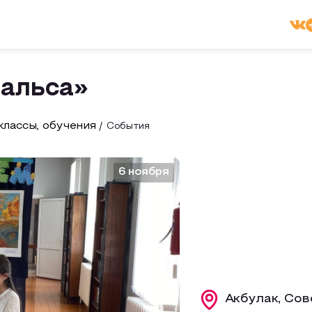
вальса»
лассы, обучения
События
6 ноября
Акбулак, Сов