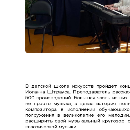
Сельский туризм
СУВЕНИРЫ
Аудио маршруты
НАЦИОНАЛЬНЫЙ ТУРИСТСКИЙ МАРШРУТ
Автотуризм
Образовательный туризм
Аттестованные экскурсоводы
Маршруты от экскурсоводов
Все маршруты
В детской школе искусств пройдёт конц
Доступная среда
Иоганна Штрауса. Преподаватель расскаж
500 произведений. Большая часть из них 
не просто музыка, а целая история, по
композитора в исполнении обучающихс
погружения в великолепие его мелодий
расширить свой музыкальный кругозор, о
классической музыки.