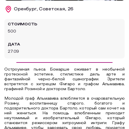
Образовательный туризм
Оренбург, Советская, 26
Аттестованные экскурсоводы
СТОИМОСТЬ
Маршруты от экскурсоводов
500
Все маршруты
ДАТА
Доступная среда
27.09
Остроумная пьеса Бомарше оживает в необычной
гротескной эстетике, стилистике дель арте и
фантазийной черно-белой сценографии. Зрители
встретятся с хитрецом Фигаро и графом Альмавива,
графиней Розиной и доктором Бартоло.
Молодой граф Альмавива влюбляется в очаровательную
Розину, воспитанницу старого, богатого и
подозрительного доктора Бартоло, который сам хочет на
ней жениться. На помощь влюбленным приходит
неутомимый и изобретательный Фигаро, который
становится режиссером хитроумной интриги. Графу
Альмавиве, чтобы завоевать свою любовь, придется