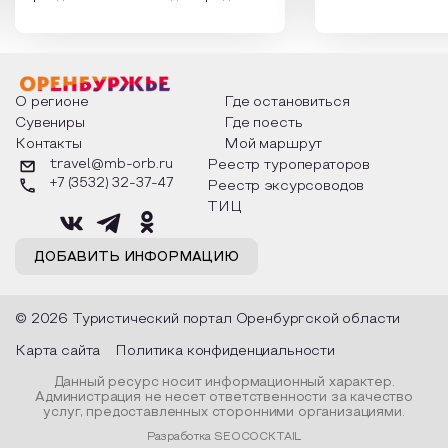
России. Традиции и обычаи,
Сергеевич Пушки
которыми отмечают этот праздник
время года и поч
интересны и уникальны. Участники
считают макушкой
мероприятия узнают удивительные
стихотворения о 
факты из истории этого праздника,
Федора Тютчева,
о том, как встречают новый год в
Маяковского, Але
разных уголках страны, какие
Твардовского и д
О регионе
Где остановиться
обряды совершают на удачу и
поэтов, участники
Сувениры
Где поесть
благополучие, в чем схожи и
ответы не только
Контакты
Мой маршрут
различаются традиции. Кто такой
вопросы, но проч
Дед Мороз и откуда он пришел, как
каждой строчке з
travel@mb-orb.ru
Реестр туроператоров
его называют в разных уголках
восхищение само
+7 (3532) 32-37-47
Реестр эксурсоводов
страны и как появились елочные
яркому времени г
игрушки.
ТИЦ
ДОБАВИТЬ ИНФОРМАЦИЮ
© 2026 Туристический портал Оренбургской области
Карта сайта
Политика конфиденциальности
Данный ресурс носит информационный характер.
Администрация не несет ответственности за качество
услуг, предоставленных сторонними организациями.
Разработка SEOCOCKTAIL