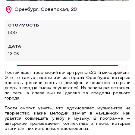
Образовательный туризм
Оренбург, Советская, 28
Аттестованные экскурсоводы
СТОИМОСТЬ
Маршруты от экскурсоводов
500
Все маршруты
ДАТА
Доступная среда
13.06
Гостей ждёт творческий вечер группы «23-й микрорайон».
Это те самые школьники из города Оренбурга, которые
однажды решили спеть в домофон и нечаянно открыли
дверь в сердца тысяч слушателей. Их записи разлетались
по сети, а слава вышла далеко за пределы родного
города.
Гости смогут узнать, что вдохновляет музыкантов на
творчество, какие мелодии звучат в наушниках, как
удаётся совмещать учёбу и музыку. В программе —
авторские произведения коллектива и песни, которые
стали для них источником вдохновения.