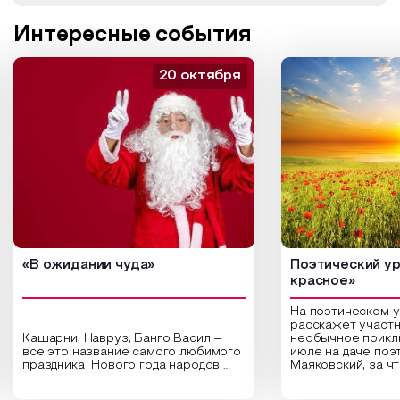
Интересные события
20 октября
«В ожидании чуда»
Поэтический ур
красное»
На поэтическом 
расскажет участн
Кашарни, Навруз, Банго Васил –
необычное прикл
все это название самого любимого
июле на даче поэ
праздника Нового года народов
Маяковский, за ч
России. Традиции и обычаи,
Сергеевич Пушки
которыми отмечают этот праздник
время года и поч