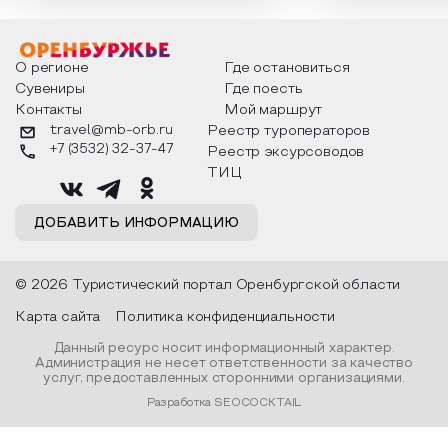
интересны и уникальны. Участники
считают макушкой
мероприятия узнают удивительные
стихотворения о 
факты из истории этого праздника,
Федора Тютчева,
о том, как встречают новый год в
Маяковского, Але
разных уголках страны, какие
Твардовского и д
О регионе
Где остановиться
обряды совершают на удачу и
поэтов, участники
Сувениры
Где поесть
благополучие, в чем схожи и
ответы не только
Контакты
Мой маршрут
различаются традиции. Кто такой
вопросы, но проч
Дед Мороз и откуда он пришел, как
каждой строчке з
travel@mb-orb.ru
Реестр туроператоров
его называют в разных уголках
восхищение само
+7 (3532) 32-37-47
Реестр эксурсоводов
страны и как появились елочные
яркому времени г
игрушки.
ТИЦ
ДОБАВИТЬ ИНФОРМАЦИЮ
© 2026 Туристический портал Оренбургской области
Карта сайта
Политика конфиденциальности
Данный ресурс носит информационный характер.
Администрация не несет ответственности за качество
услуг, предоставленных сторонними организациями.
Разработка SEOCOCKTAIL