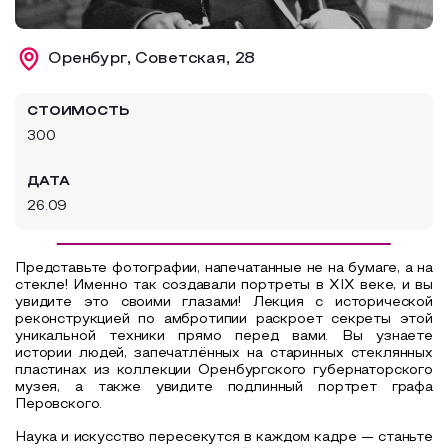
Образовательный туризм
Оренбург, Советская, 28
Аттестованные экскурсоводы
Маршруты от экскурсоводов
СТОИМОСТЬ
Все маршруты
300
Доступная среда
ДАТА
26.09
Представьте фотографии, напечатанные не на бумаге, а на
стекле! Именно так создавали портреты в XIX веке, и вы
увидите это своими глазами! Лекция с исторической
реконструкцией по амбротипии раскроет секреты этой
уникальной техники прямо перед вами. Вы узнаете
истории людей, запечатлённых на старинных стеклянных
пластинах из коллекции Оренбургского губернаторского
музея, а также увидите подлинный портрет графа
Перовского.
Наука и искусство пересекутся в каждом кадре — станьте