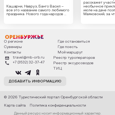
расскажет участн
Кашарни, Навруз, Банго Васил –
необычное прикл
все это название самого любимого
июле на даче поэ
праздника Нового года народов
Маяковский, за ч
России. Традиции и обычаи,
Сергеевич Пушки
которыми отмечают этот праздник
время года и поч
интересны и уникальны. Участники
считают макушкой
мероприятия узнают удивительные
стихотворения о 
факты из истории этого праздника,
Федора Тютчева,
о том, как встречают новый год в
Маяковского, Але
разных уголках страны, какие
Твардовского и д
О регионе
Где остановиться
обряды совершают на удачу и
поэтов, участники
Сувениры
Где поесть
благополучие, в чем схожи и
ответы не только
Контакты
Мой маршрут
различаются традиции. Кто такой
вопросы, но проч
Дед Мороз и откуда он пришел, как
каждой строчке з
travel@mb-orb.ru
Реестр туроператоров
его называют в разных уголках
восхищение само
+7 (3532) 32-37-47
Реестр эксурсоводов
страны и как появились елочные
яркому времени г
игрушки.
ТИЦ
ДОБАВИТЬ ИНФОРМАЦИЮ
© 2026 Туристический портал Оренбургской области
Карта сайта
Политика конфиденциальности
Данный ресурс носит информационный характер.