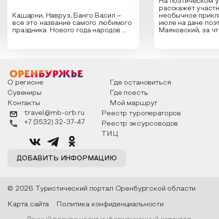
На поэтическом 
расскажет участн
Кашарни, Навруз, Банго Васил –
необычное прикл
все это название самого любимого
июле на даче поэ
праздника Нового года народов
Маяковский, за ч
России. Традиции и обычаи,
Сергеевич Пушки
которыми отмечают этот праздник
время года и поч
интересны и уникальны. Участники
считают макушкой
мероприятия узнают удивительные
стихотворения о 
факты из истории этого праздника,
Федора Тютчева,
о том, как встречают новый год в
Маяковского, Але
разных уголках страны, какие
Твардовского и д
О регионе
Где остановиться
обряды совершают на удачу и
поэтов, участники
Сувениры
Где поесть
благополучие, в чем схожи и
ответы не только
Контакты
Мой маршрут
различаются традиции. Кто такой
вопросы, но проч
Дед Мороз и откуда он пришел, как
каждой строчке з
travel@mb-orb.ru
Реестр туроператоров
его называют в разных уголках
восхищение само
+7 (3532) 32-37-47
Реестр эксурсоводов
страны и как появились елочные
яркому времени г
игрушки.
ТИЦ
ДОБАВИТЬ ИНФОРМАЦИЮ
© 2026 Туристический портал Оренбургской области
Карта сайта
Политика конфиденциальности