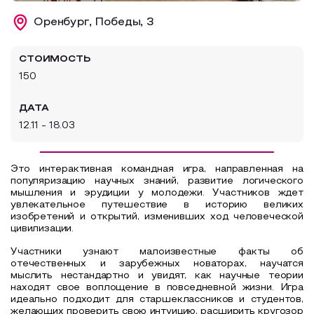
Образовательный туризм
Оренбург, Победы, 3
Аттестованные экскурсоводы
СТОИМОСТЬ
Маршруты от экскурсоводов
150
Все маршруты
ДАТА
Доступная среда
12.11 - 18.03
Это интерактивная командная игра, направленная на
популяризацию научных знаний, развитие логического
мышления и эрудиции у молодежи. Участников ждет
увлекательное путешествие в историю великих
изобретений и открытий, изменивших ход человеческой
цивилизации.
Участники узнают малоизвестные факты об
отечественных и зарубежных новаторах, научатся
мыслить нестандартно и увидят, как научные теории
находят свое воплощение в повседневной жизни. Игра
идеально подходит для старшеклассников и студентов,
желающих проверить свою интуицию, расширить кругозор