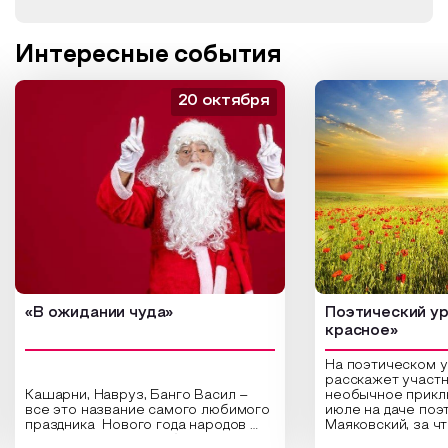
Интересные события
20 октября
«В ожидании чуда»
Поэтический ур
красное»
На поэтическом 
расскажет участн
Кашарни, Навруз, Банго Васил –
необычное прикл
все это название самого любимого
июле на даче поэ
праздника Нового года народов
Маяковский, за ч
России. Традиции и обычаи,
Сергеевич Пушки