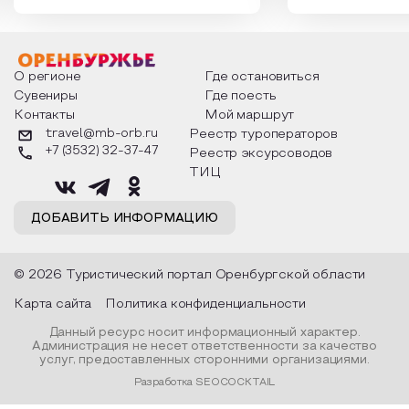
которыми отмечают этот праздник
время года и поч
интересны и уникальны. Участники
считают макушкой
мероприятия узнают удивительные
стихотворения о 
факты из истории этого праздника,
Федора Тютчева,
о том, как встречают новый год в
Маяковского, Але
разных уголках страны, какие
Твардовского и д
О регионе
Где остановиться
обряды совершают на удачу и
поэтов, участники
Сувениры
Где поесть
благополучие, в чем схожи и
ответы не только
Контакты
Мой маршрут
различаются традиции. Кто такой
вопросы, но проч
Дед Мороз и откуда он пришел, как
каждой строчке з
travel@mb-orb.ru
Реестр туроператоров
его называют в разных уголках
восхищение само
+7 (3532) 32-37-47
Реестр эксурсоводов
страны и как появились елочные
яркому времени г
игрушки.
ТИЦ
ДОБАВИТЬ ИНФОРМАЦИЮ
© 2026 Туристический портал Оренбургской области
Карта сайта
Политика конфиденциальности
Данный ресурс носит информационный характер.
Администрация не несет ответственности за качество
услуг, предоставленных сторонними организациями.
Разработка SEOCOCKTAIL