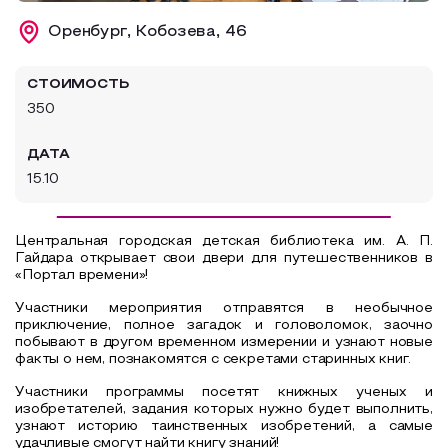
Образовательный туризм
Оренбург, Кобозева, 46
Аттестованные экскурсоводы
СТОИМОСТЬ
Маршруты от экскурсоводов
350
Все маршруты
ДАТА
Доступная среда
15.10
Центральная городская детская библиотека им. А. П.
Гайдара открывает свои двери для путешественников в
«Портал времени»!
Участники мероприятия отправятся в необычное
приключение, полное загадок и головоломок, заочно
побывают в другом временном измерении и узнают новые
факты о нем, познакомятся с секретами старинных книг.
Участники программы посетят книжных ученых и
изобретателей, задания которых нужно будет выполнить,
узнают историю таинственных изобретений, а самые
удачливые смогут найти книгу знаний!