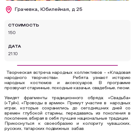
Образовательный туризм
Грачевка, Юбилейная, д 25
Аттестованные экскурсоводы
СТОИМОСТЬ
Маршруты от экскурсоводов
150
Все маршруты
ДАТА
Доступная среда
21.10
Творческая встреча народных коллективов - «Кладовая
народного творчества». Ребята узнают историю
народных костюмов и аксессуаров. В программе
прозвучат старинные, походные казачьи
, свадебные, песни.
Увидят фрагменты традиционного обряда: «Свадьба»
(«Туй»), «Проводы в армию». Примут участие в
народных
играх, которые сохранились до сегодняшних дней со
времен глубокой старины, передаваясь из поколения в
поколение, вбирая в себя лучшие национальные традиции.
Прикоснуться к своеобразию и колориту чувашских,
русских, татарских подвижных
забав.