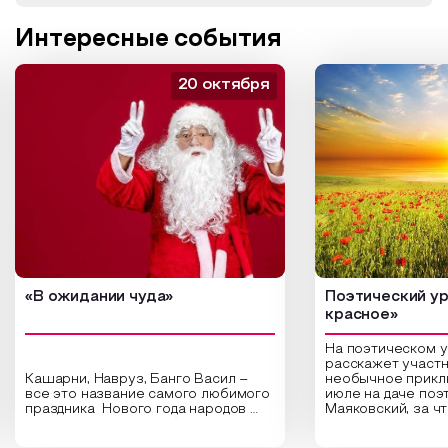
Интересные события
20 октября
«В ожидании чуда»
Поэтический ур
красное»
На поэтическом 
расскажет участн
Кашарни, Навруз, Банго Васил –
необычное прикл
все это название самого любимого
июле на даче поэ
праздника Нового года народов
Маяковский, за ч
России. Традиции и обычаи,
Сергеевич Пушки
которыми отмечают этот праздник
время года и поч