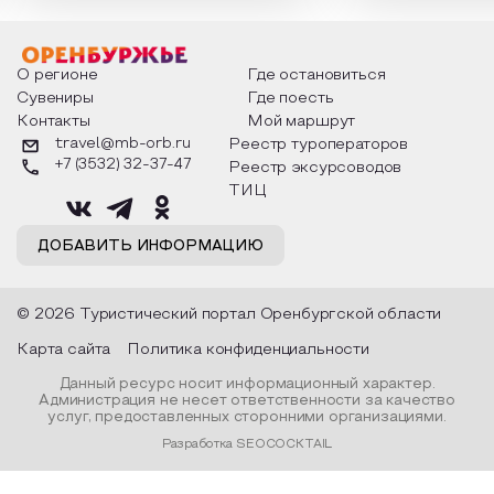
интересны и уникальны. Участники
считают макушкой
мероприятия узнают удивительные
стихотворения о 
факты из истории этого праздника,
Федора Тютчева,
о том, как встречают новый год в
Маяковского, Але
разных уголках страны, какие
Твардовского и д
О регионе
Где остановиться
обряды совершают на удачу и
поэтов, участники
Сувениры
Где поесть
благополучие, в чем схожи и
ответы не только
Контакты
Мой маршрут
различаются традиции. Кто такой
вопросы, но проч
Дед Мороз и откуда он пришел, как
каждой строчке з
travel@mb-orb.ru
Реестр туроператоров
его называют в разных уголках
восхищение само
+7 (3532) 32-37-47
Реестр эксурсоводов
страны и как появились елочные
яркому времени г
игрушки.
ТИЦ
ДОБАВИТЬ ИНФОРМАЦИЮ
© 2026 Туристический портал Оренбургской области
Карта сайта
Политика конфиденциальности
Данный ресурс носит информационный характер.
Администрация не несет ответственности за качество
услуг, предоставленных сторонними организациями.
Разработка SEOCOCKTAIL