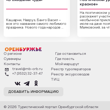
красное»
На поэтическом 
расскажет участн
Кашарни, Навруз, Банго Васил –
необычное прикл
все это название самого любимого
июле на даче поэ
праздника Нового года народов
Маяковский, за ч
России. Традиции и обычаи,
Сергеевич Пушки
которыми отмечают этот праздник
время года и поч
интересны и уникальны. Участники
считают макушкой
мероприятия узнают удивительные
стихотворения о 
факты из истории этого праздника,
Федора Тютчева,
о том, как встречают новый год в
Маяковского, Але
разных уголках страны, какие
Твардовского и д
О регионе
Где остановиться
обряды совершают на удачу и
поэтов, участники
Сувениры
Где поесть
благополучие, в чем схожи и
ответы не только
Контакты
Мой маршрут
различаются традиции. Кто такой
вопросы, но проч
Дед Мороз и откуда он пришел, как
каждой строчке з
travel@mb-orb.ru
Реестр туроператоров
его называют в разных уголках
восхищение само
+7 (3532) 32-37-47
Реестр эксурсоводов
страны и как появились елочные
яркому времени г
игрушки.
ТИЦ
ДОБАВИТЬ ИНФОРМАЦИЮ
© 2026 Туристический портал Оренбургской области