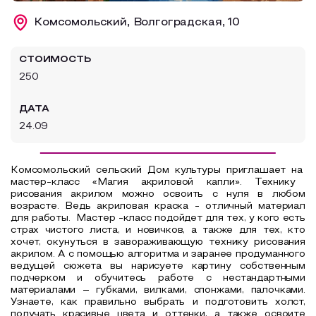
Образовательный туризм
Комсомольский, Волгоградская, 10
Аттестованные экскурсоводы
СТОИМОСТЬ
Маршруты от экскурсоводов
250
Все маршруты
ДАТА
Доступная среда
24.09
Комсомольский сельский Дом культуры приглашает на
мастер-класс «Магия акриловой капли». Технику
рисования акрилом можно освоить с нуля в любом
возрасте. Ведь акриловая краска - отличный материал
для работы. Мастер -класс подойдет для тех, у кого есть
страх чистого листа, и новичков, а также для тех, кто
хочет, окунуться в завораживающую технику рисования
акрилом. А с помощью алгоритма и заранее продуманного
ведущей сюжета вы нарисуете картину собственным
подчерком и обучитесь работе с нестандартными
материалами – губками, вилками, спонжами, палочками.
Узнаете, как правильно выбрать и подготовить холст,
получать красивые цвета и оттенки, а также освоите