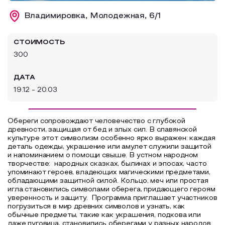
Образовательный туризм
Владимировка, Молодежная, 6/1
Аттестованные экскурсоводы
СТОИМОСТЬ
Маршруты от экскурсоводов
300
Все маршруты
ДАТА
Доступная среда
19.12 - 20.03
Обереги сопровождают человечество с глубокой
древности, защищая от бед и злых сил. В славянской
культуре этот символизм особенно ярко выражен: каждая
деталь одежды, украшение или амулет служили защитой
и напоминанием о помощи свыше. В устном народном
творчестве: народных сказках, былинах и эпосах, часто
упоминают героев, владеющих магическими предметами,
обладающими защитной силой. Кольцо, меч или простая
игла становились символами оберега, придающего героям
уверенность и защиту.
Программа приглашает участников
погрузиться в мир древних символов и узнать, как
обычные предметы, такие как украшения, подкова или
даже пуговица, становились оберегами у разных народов.