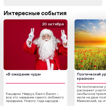
Интересные события
20 октября
«В ожидании чуда»
Поэтический ур
красное»
На поэтическом 
расскажет участн
Кашарни, Навруз, Банго Васил –
необычное прикл
все это название самого любимого
июле на даче поэ
праздника Нового года народов
Маяковский, за ч
России. Традиции и обычаи,
Сергеевич Пушки