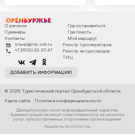
которыми отмечают этот праздник
время года и поч
интересны и уникальны. Участники
считают макушкой
мероприятия узнают удивительные
стихотворения о 
факты из истории этого праздника,
Федора Тютчева,
о том, как встречают новый год в
Маяковского, Але
разных уголках страны, какие
Твардовского и д
О регионе
Где остановиться
обряды совершают на удачу и
поэтов, участники
Сувениры
Где поесть
благополучие, в чем схожи и
ответы не только
Контакты
Мой маршрут
различаются традиции. Кто такой
вопросы, но проч
Дед Мороз и откуда он пришел, как
каждой строчке з
travel@mb-orb.ru
Реестр туроператоров
его называют в разных уголках
восхищение само
+7 (3532) 32-37-47
Реестр эксурсоводов
страны и как появились елочные
яркому времени г
игрушки.
ТИЦ
ДОБАВИТЬ ИНФОРМАЦИЮ
© 2026 Туристический портал Оренбургской области
Карта сайта
Политика конфиденциальности
Данный ресурс носит информационный характер.
Администрация не несет ответственности за качество
услуг, предоставленных сторонними организациями.
Разработка SEOCOCKTAIL