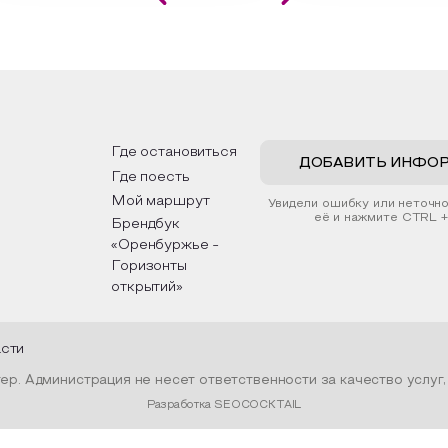
влекательной картины, которую
Кавказа, где познакомят
создадите с помощью рамки,
культурными и архитект
тной бумаги и высушенных
достопримечательностям
тений. Эко-картина дополнит
интересные факты о нац
ерьер и будет напоминать о
традициях, праздниках, об
них степных просторах.
которые связаны с приро
религией; устном народ
дложим смастерить также
творчестве, в котором 
кальные закладки для книг,
история возникновения н
ользуя ламинатор и прозрачную
быт и праздники.
Где остановиться
нку. Внутри закладки поместим
ДОБАВИТЬ ИНФО
Где поесть
ушенные растения, красиво
рмив ее логотипом библиотеки
Мой маршрут
Увидели ошибку или неточн
ентой.
её и нажмите CTRL +
Брендбук
«Оренбуржье -
Горизонты
открытий»
асти
р. Администрация не несет ответственности за качество услуг
Разработка SEOCOCKTAIL