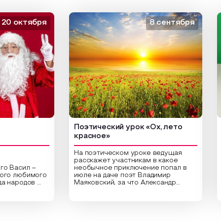
 октября
8 сентября
Поэтический урок «Ох, лето
Арт
красное»
На поэтическом уроке ведущая
расскажет участникам в какое
асил –
необычное приключение попал в
Цен
 любимого
июле на даче поэт Владимир
биб
ародов
Маяковский, за что Александр
арт
и,
Сергеевич Пушкин не любил это
ори
праздник
время года и почему месяц июль
выс
частники
считают макушкой лета. Прочитав
Спе
вительные
стихотворения о лете
рас
раздника,
Федора Тютчева, Владимира
для