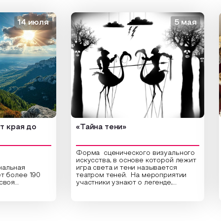
14 июля
5 мая
ая до
«Тайна тени»
«З
Форма сценического визуального
искусства, в основе которой лежит
ная
игра света и тени называется
Отк
олее 190
театром теней. На мероприятии
вед
я
участники узнают о легенде,
«Зо
 культура.
которая лежит в основе создания
сам
ки
этого театра, путь его развития,
мар
 по
какие ключевые элементы лежат в
дре
тят города
его основе и как театр теней
Сер
, Урала и
адаптировался к местным
Зал