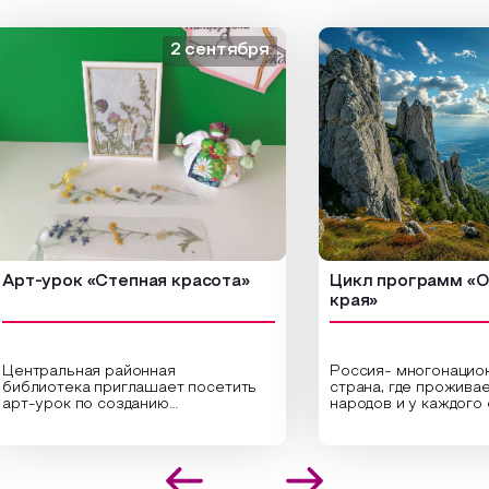
2 сентября
-урок «Степная красота»
Цикл программ «От кр
края»
тральная районная
Россия- многонациональ
лиотека приглашает посетить
страна, где проживает б
-урок по созданию
народов и у каждого сво
гинальных композиций из
уникальная национальная
ушенных трав и цветов.
На мероприятии участни
циалисты научат технике
совершат путешествие
положения растений в рамке
необъятной стране, посе
 создания эстетически
Сибири, дальнего Востока