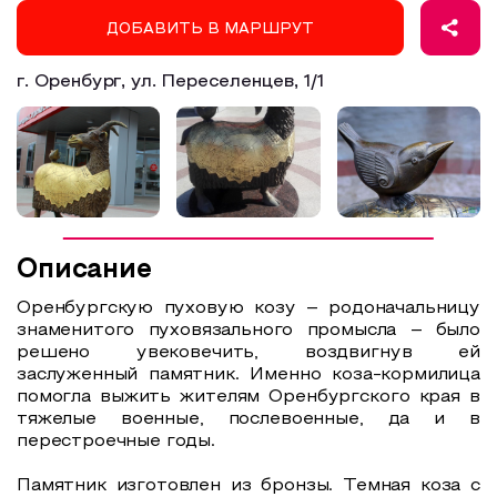
ДОБАВИТЬ В МАРШРУТ
Образовательный туризм
Аттестованные экскурсоводы
г. Оренбург, ул. Переселенцев, 1/1
Маршруты от экскурсоводов
Все маршруты
Доступная среда
Описание
Оренбургскую пуховую козу – родоначальницу
знаменитого пуховязального промысла – было
решено увековечить, воздвигнув ей
заслуженный памятник. Именно коза-кормилица
помогла выжить жителям Оренбургского края в
тяжелые военные, послевоенные, да и в
перестроечные годы.
Памятник изготовлен из бронзы. Темная коза с