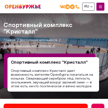
RU
English(EN)
Спортивный комплекс
Русский(RU)
"Кристалл"
О РЕГИОНЕ
Главная
Достопримечательности
Спортивный комплекс "Кристалл"
О регионе
МОЙ МАРШРУТ
Фотобанк
Спортивный комплекс "Кристалл"
Маршруты от туроператоров
Бузулук и Бузулукский район
ГДЕ ПОЕСТЬ
Спортивный комплекс Кристалл дает
Промышленный туризм
Соль-Илецкий район
возможность жителям Оренбурга покататься на
ГДЕ ОСТАНОВИТЬСЯ
коньках. Сверкающий серебром лёд, легкость
Пешеходный туризм
Саракташский район
скольжения, звучащий вокруг звонкий смех — в
этом есть нечто поэтическое и вечно молодое.
СУВЕНИРЫ
Сельский туризм
Аудио маршруты
НАЦИОНАЛЬНЫЙ ТУРИСТСКИЙ МАРШРУТ
Автотуризм