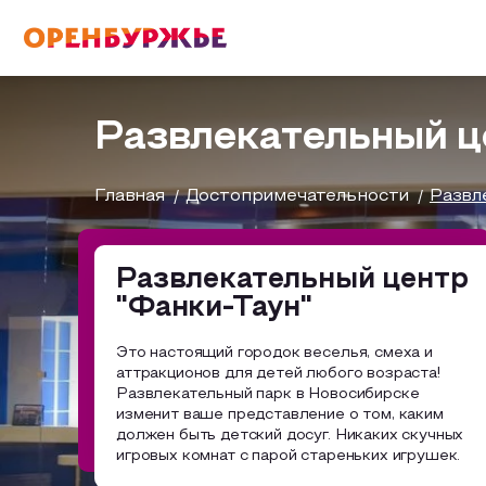
English(EN)
Русский(RU)
Развлекательный ц
О РЕГИОНЕ
Главная
Достопримечательности
Развл
О регионе
Развлекательный центр
МОЙ МАРШРУТ
"Фанки-Таун"
Фотобанк
Это настоящий городок веселья, смеха и
Бузулук и Бузулукский район
Маршруты от туроператоров
аттракционов для детей любого возраста!
ГДЕ ПОЕСТЬ
Развлекательный парк в Новосибирске
Соль-Илецкий район
Промышленный туризм
изменит ваше представление о том, каким
должен быть детский досуг. Никаких скучных
ГДЕ ОСТАНОВИТЬСЯ
Саракташский район
игровых комнат с парой стареньких игрушек.
Пешеходный туризм