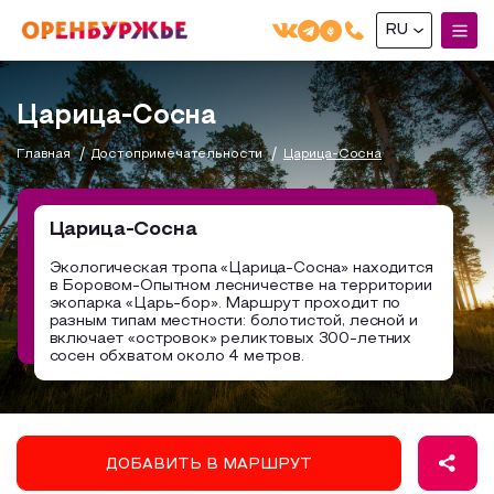
RU
English(EN)
Царица-Сосна
Русский(RU)
Главная
Достопримечательности
Царица-Сосна
О РЕГИОНЕ
О регионе
Царица-Сосна
МОЙ МАРШРУТ
Фотобанк
Экологическая тропа «Царица-Сосна» находится
в Боровом-Опытном лесничестве на территории
Маршруты от туроператоров
Бузулук и Бузулукский район
экопарка «Царь-бор». Маршрут проходит по
ГДЕ ПОЕСТЬ
разным типам местности: болотистой, лесной и
Промышленный туризм
Соль-Илецкий район
включает «островок» реликтовых 300-летних
сосен обхватом около 4 метров.
ГДЕ ОСТАНОВИТЬСЯ
Пешеходный туризм
Саракташский район
СУВЕНИРЫ
Сельский туризм
Аудио маршруты
НАЦИОНАЛЬНЫЙ ТУРИСТСКИЙ МАРШРУТ
ДОБАВИТЬ В МАРШРУТ
Автотуризм