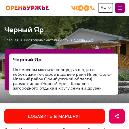
RU
English(EN)
Черный Яр
Русский(RU)
Главная
Достопримечательности
Черный Яр
О РЕГИОНЕ
О регионе
Черный Яр
МОЙ МАРШРУТ
Фотобанк
На зеленом массиве площадью в один с
небольшим гектаров в долине реки Илек (Соль-
Маршруты от туроператоров
Бузулук и Бузулукский район
Илецкий район Оренбургской области)
ГДЕ ПОЕСТЬ
разместился «Черный Яр» – база для
Промышленный туризм
Соль-Илецкий район
загородного отдыха в кругу семьи и друзей.
ГДЕ ОСТАНОВИТЬСЯ
Пешеходный туризм
Саракташский район
СУВЕНИРЫ
Сельский туризм
ДОБАВИТЬ В МАРШРУТ
Аудио маршруты
НАЦИОНАЛЬНЫЙ ТУРИСТСКИЙ МАРШРУТ
Автотуризм