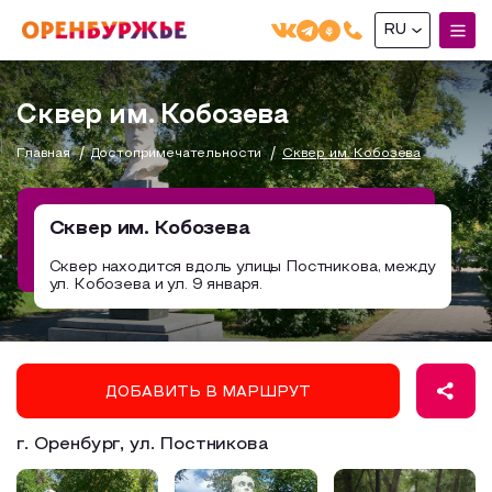
RU
English(EN)
Сквер им. Кобозева
Русский(RU)
Главная
Достопримечательности
Сквер им. Кобозева
О РЕГИОНЕ
О регионе
Сквер им. Кобозева
МОЙ МАРШРУТ
Фотобанк
Сквер находится вдоль улицы Постникова, между
ул. Кобозева и ул. 9 января.
Маршруты от туроператоров
Бузулук и Бузулукский район
ГДЕ ПОЕСТЬ
Промышленный туризм
Соль-Илецкий район
ГДЕ ОСТАНОВИТЬСЯ
Пешеходный туризм
Саракташский район
ДОБАВИТЬ В МАРШРУТ
СУВЕНИРЫ
Сельский туризм
г. Оренбург, ул. Постникова
Аудио маршруты
НАЦИОНАЛЬНЫЙ ТУРИСТСКИЙ МАРШРУТ
Автотуризм