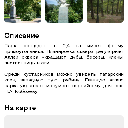
Образовательный туризм
Аттестованные экскурсоводы
Маршруты от экскурсоводов
Описание
Все маршруты
Парк площадью в 0,4 га имеет форму
Доступная среда
прямоугольника. Планировка сквера регулярная.
Аллеи сквера украшают дубы, березы, клены,
лиственницы и ели.
Среди кустарников можно увидеть татарский
клен, западную тую, рябину. Главную аллею
парка украшает монумент партийному деятелю
П.А. Кобозеву.
На карте