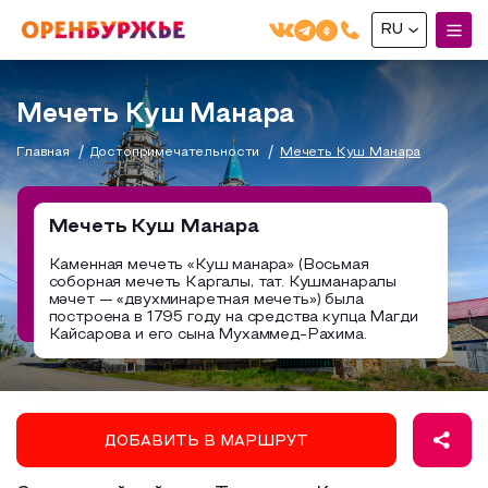
RU
English(EN)
Мечеть Куш Манара
Русский(RU)
Главная
Достопримечательности
Мечеть Куш Манара
О РЕГИОНЕ
О регионе
Мечеть Куш Манара
МОЙ МАРШРУТ
Фотобанк
Каменная мечеть «Куш манара» (Восьмая
соборная мечеть Каргалы, тат. Кушманаралы
Маршруты от туроператоров
Бузулук и Бузулукский район
мәчет — «двухминаретная мечеть») была
ГДЕ ПОЕСТЬ
построена в 1795 году на средства купца Магди
Промышленный туризм
Соль-Илецкий район
Кайсарова и его сына Мухаммед-Рахима.
ГДЕ ОСТАНОВИТЬСЯ
Пешеходный туризм
Саракташский район
СУВЕНИРЫ
Сельский туризм
ДОБАВИТЬ В МАРШРУТ
Аудио маршруты
НАЦИОНАЛЬНЫЙ ТУРИСТСКИЙ МАРШРУТ
Автотуризм