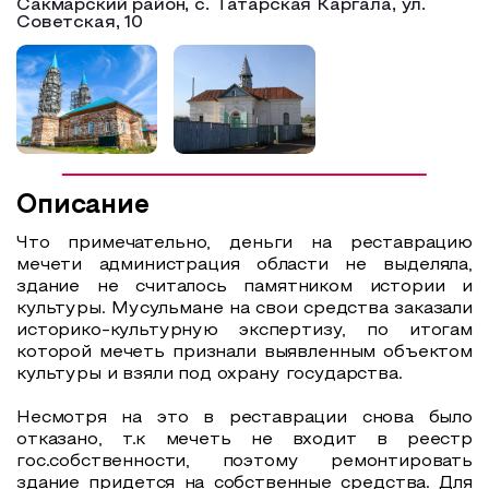
Сакмарский район, с. Татарская Каргала, ул.
Советская, 10
Образовательный туризм
Аттестованные экскурсоводы
Маршруты от экскурсоводов
Все маршруты
Доступная среда
Описание
Что примечательно, деньги на реставрацию
мечети администрация области не выделяла,
здание не считалось памятником истории и
культуры. Мусульмане на свои средства заказали
историко-культурную экспертизу, по итогам
которой мечеть признали выявленным объектом
культуры и взяли под охрану государства.
Несмотря на это в реставрации снова было
отказано, т.к мечеть не входит в реестр
гос.собственности, поэтому ремонтировать
здание придется на собственные средства. Для