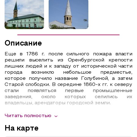
Образовательный туризм
Аттестованные экскурсоводы
Маршруты от экскурсоводов
Все маршруты
Описание
Доступная среда
Еще в 1786 г. после сильного пожара власти
решили выселить из Оренбургской крепости
лишних людей и к западу от исторической части
города возникло небольшое предместье,
которое получило название Голубиной, а затем
Старой слободки. В середине 1860-х гг. к северу
стали появляться первые промышленные
заведения, около которых селились их
владельцы, арендаторы городской земли.
Отсюда весь этот район получил свое
Читать полностью
историческое название Аренда. Во 2-й половине
XIX в. Оба предместья активно пополнялись
На карте
татарскими переселенцами из поволжских