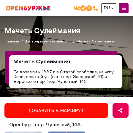
RU
English(EN)
Мечеть Сулеймания
Русский(RU)
Главная
Достопримечательности
Мечеть Сулеймания
О РЕГИОНЕ
О регионе
Мечеть Сулеймания
МОЙ МАРШРУТ
Фотобанк
Ее возвели к 1887 г. в Старой слободке, на углу
Киникеевской ул. (ныне пер. Заводской, 41) и
Маршруты от туроператоров
Бузулук и Бузулукский район
Вороньего пер. (пер. Чулочный, 14).
ГДЕ ПОЕСТЬ
Промышленный туризм
Соль-Илецкий район
ГДЕ ОСТАНОВИТЬСЯ
Пешеходный туризм
Саракташский район
СУВЕНИРЫ
Сельский туризм
ДОБАВИТЬ В МАРШРУТ
Аудио маршруты
НАЦИОНАЛЬНЫЙ ТУРИСТСКИЙ МАРШРУТ
г. Оренбург, пер. Чулочный, 14А
Автотуризм