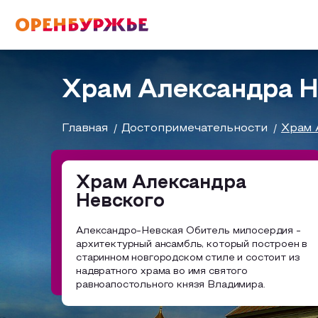
English(EN)
Русский(RU)
Храм Александра Н
О РЕГИОНЕ
Главная
Достопримечательности
Храм 
О регионе
Храм Александра
МОЙ МАРШРУТ
Невского
Фотобанк
Александро-Невская Обитель милосердия -
Бузулук и Бузулукский район
Маршруты от туроператоров
архитектурный ансамбль, который построен в
ГДЕ ПОЕСТЬ
старинном новгородском стиле и состоит из
Соль-Илецкий район
Промышленный туризм
надвратного храма во имя святого
равноапостольного князя Владимира.
ГДЕ ОСТАНОВИТЬСЯ
Саракташский район
Пешеходный туризм