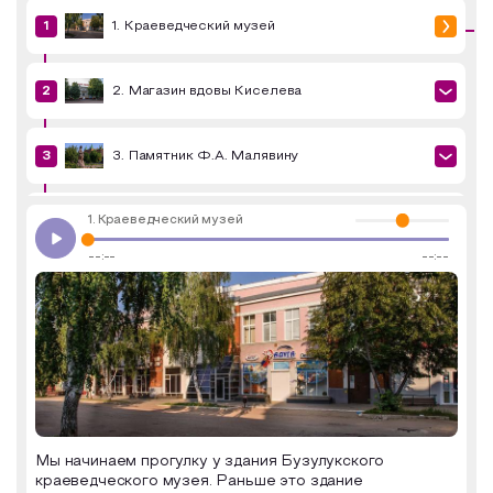
1. Краеведческий музей
Образовательный туризм
Аттестованные экскурсоводы
2. Магазин вдовы Киселева
Маршруты от экскурсоводов
Все маршруты
3. Памятник Ф.А. Малявину
Доступная среда
1. Краеведческий музей
4. Троицкая часовня
--:--
--:--
5. Бывшая Женская гимназия
6. Водонапорная башня
7. Бывший дом купца Камязина
Мы начинаем прогулку у здания Бузулукского
краеведческого музея. Раньше это здание
8. Здание Земской управы