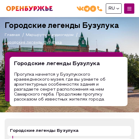
RU
English(EN)
Городские легенды Бузулука
Русский(RU)
Главная
Маршруты с аудиогидом
Городские легенды Бузулука
О РЕГИОНЕ
О регионе
Городские легенды Бузулука
МОЙ МАРШРУТ
Фотобанк
Прогулка начнется у Бузулукского
краеведческого музея, где вы узнаете об
Маршруты от туроператоров
Бузулук и Бузулукский район
архитектурных особенностях здания и
ГДЕ ПОЕСТЬ
разгадаете секрет расположения на нем
Промышленный туризм
Соль-Илецкий район
Самарского герба. Продолжим прогулку
рассказом об известных жителях города.
ГДЕ ОСТАНОВИТЬСЯ
Пешеходный туризм
Саракташский район
СУВЕНИРЫ
Сельский туризм
Аудио маршруты
НАЦИОНАЛЬНЫЙ ТУРИСТСКИЙ МАРШРУТ
Городские легенды Бузулука
Автотуризм