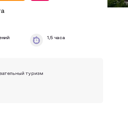
та
ений
1,5 часа
вательный туризм