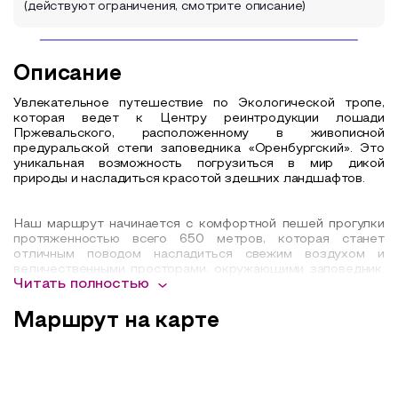
(действуют ограничения, смотрите описание)
Описание
Увлекательное путешествие по Экологической тропе,
которая ведет к Центру реинтродукции лошади
Пржевальского, расположенному в живописной
предуральской степи заповедника «Оренбургский». Это
уникальная возможность погрузиться в мир дикой
природы и насладиться красотой здешних ландшафтов.
Наш маршрут начинается с комфортной пешей прогулки
протяженностью всего 650 метров, которая станет
отличным поводом насладиться свежим воздухом и
величественными просторами, окружающими заповедник.
Читать полностью
На протяжении экскурсии вас будет сопровождать
опытный экскурсовод, который поделится интересными
фактами о природе региона и расскажет о работе Центра.
Маршрут на карте
Вы сможете посетить акклиматизационные загоны, где в
непосредственной близости – на расстоянии 10-15 метров
– вы встретите группу лошадей Пржевальского. Эти