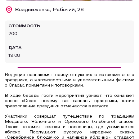
Образовательный туризм
Воздвиженка, Рабочий, 26
Аттестованные экскурсоводы
СТОИМОСТЬ
Маршруты от экскурсоводов
200
Все маршруты
ДАТА
Доступная среда
19.08
Ведущие познакомят присутствующих с истоками этого
праздника, с малоизвестными и увлекательными фактами
о Спасах, приметами и поговорками.
В ходе беседы гости мероприятия узнают, что означает
слово «Спас», почему так названы праздники, какие
православные праздники отмечаются в августе.
Участники совершат путешествие по традициям
Медового,
Яблочного и Орехового (хлебного) спасов.
Также вспомнят сказки и пословицы, где упоминается
яблоко. Послушают русскую народную сказку
«Серебряное блюдечко и наливное яблочко», отгадают