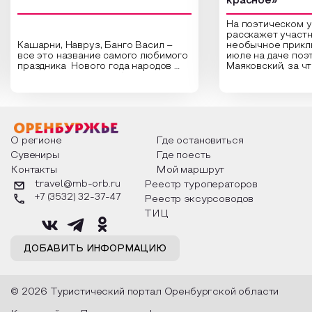
красное»
На поэтическом 
расскажет участн
Кашарни, Навруз, Банго Васил –
необычное прикл
все это название самого любимого
июле на даче поэ
праздника Нового года народов
Маяковский, за ч
России. Традиции и обычаи,
Сергеевич Пушки
которыми отмечают этот праздник
время года и поч
интересны и уникальны. Участники
считают макушкой
мероприятия узнают удивительные
стихотворения о 
факты из истории этого праздника,
Федора Тютчева,
о том, как встречают новый год в
Маяковского, Але
разных уголках страны, какие
Твардовского и д
О регионе
Где остановиться
обряды совершают на удачу и
поэтов, участники
Сувениры
Где поесть
благополучие, в чем схожи и
ответы не только
Контакты
Мой маршрут
различаются традиции. Кто такой
вопросы, но проч
Дед Мороз и откуда он пришел, как
каждой строчке з
travel@mb-orb.ru
Реестр туроператоров
его называют в разных уголках
восхищение само
+7 (3532) 32-37-47
Реестр эксурсоводов
страны и как появились елочные
яркому времени г
игрушки.
ТИЦ
ДОБАВИТЬ ИНФОРМАЦИЮ
© 2026 Туристический портал Оренбургской области