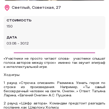
Образовательный туризм
Светлый, Советская, 27
Аттестованные экскурсоводы
СТОИМОСТЬ
Маршруты от экскурсоводов
150
Все маршруты
ДАТА
Доступная среда
03.08 - 30.12
«Участники не просто читают слова- участники слышат
голоса авторов между строк» именно так звучит эпиграф
к интеллектуальной игре.
Ход игры:
1 раунд «Строчка описания». Разминка. Узнать героя по
строке из произведения. Например, «Ты самый
бессердечный человек на свете, Онегин...» Ответ: Татьяна
Ларина, «Евгений Онегин» А.С. Пушкина
2 раунд «Шифр автора». Командам предстоит разгадать
послание, как Шерлоку Холмсу.