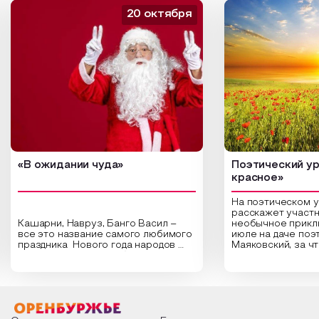
20 октября
«В ожидании чуда»
Поэтический ур
красное»
На поэтическом 
расскажет участн
Кашарни, Навруз, Банго Васил –
необычное прикл
все это название самого любимого
июле на даче поэ
праздника Нового года народов
Маяковский, за ч
России. Традиции и обычаи,
Сергеевич Пушки
которыми отмечают этот праздник
время года и поч
интересны и уникальны. Участники
считают макушкой
мероприятия узнают удивительные
стихотворения о 
факты из истории этого праздника,
Федора Тютчева,
о том, как встречают новый год в
Маяковского, Але