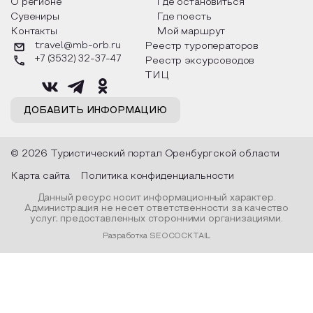
разных уголках страны, какие
Твардовского и д
О регионе
Где остановиться
обряды совершают на удачу и
поэтов, участники
Сувениры
Где поесть
благополучие, в чем схожи и
ответы не только
Контакты
Мой маршрут
различаются традиции. Кто такой
вопросы, но проч
Дед Мороз и откуда он пришел, как
каждой строчке з
travel@mb-orb.ru
Реестр туроператоров
его называют в разных уголках
восхищение само
+7 (3532) 32-37-47
Реестр эксурсоводов
страны и как появились елочные
яркому времени г
игрушки.
ТИЦ
ДОБАВИТЬ ИНФОРМАЦИЮ
© 2026 Туристический портал Оренбургской области
Карта сайта
Политика конфиденциальности
Данный ресурс носит информационный характер.
Администрация не несет ответственности за качество
услуг, предоставленных сторонними организациями.
Разработка SEOCOCKTAIL